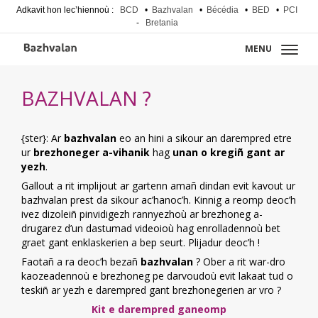
Adkavit hon lec’hiennoù :
BCD
•
Bazhvalan
•
Bécédia
•
BED
•
PCI
-
Bretania
MENU
BAZHVALAN ?
{ster}: Ar
bazhvalan
eo an hini a sikour an darempred etre
ur
brezhoneger a-vihanik
hag
unan o kregiñ gant ar
yezh
.
Gallout a rit implijout ar gartenn amañ dindan evit kavout ur
bazhvalan prest da sikour ac’hanoc’h. Kinnig a reomp deoc’h
ivez dizoleiñ pinvidigezh rannyezhoù ar brezhoneg a-
drugarez d’un dastumad videoioù hag enrolladennoù bet
graet gant enklaskerien a bep seurt. Plijadur deoc’h !
Faotañ a ra deoc’h bezañ
bazhvalan
? Ober a rit war-dro
kaozeadennoù e brezhoneg pe darvoudoù evit lakaat tud o
teskiñ ar yezh e darempred gant brezhonegerien ar vro ?
Kit e darempred ganeomp