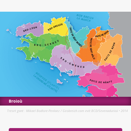
Broioù
Treset gant :
Mikael Bodlore-Penlaez
/
Geobreizh.com
evit
BCD/Sevenadurioù • 2014