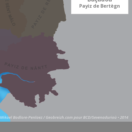
Payiz de Bertègn
Mikael Bodlore-Penlaez
/
Geobreizh.com
pour
BCD/Sevenadurioù • 2014