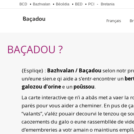
BCD
•
Bazhvalan
•
Bécédia
•
BED
•
PCI
-
Bretania
Français
B
BAÇADOU ?
{Espliqe} :
Bazhvalan / Baçadou
selon notr pro
un/eune sien.e qi aïde a s’entr-encontrer un
ber
galozou d’orine
e un
poûssou
.
La carte interactive qe n’i a abâs met a vaer la r
parës pour vous aider a cheminer. En pus de ça,
“valants”, v’aléz pouair decourvi le tenzou qe so
caozements du galo o eune rassembllée de vid
d’emembreries a votr amain o maintiuns emplla