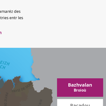
’amaréz des
tries entr les
h
Bazhvalan
Broioù
Baçadou