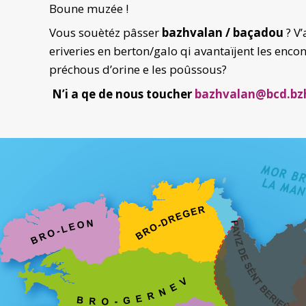
Boune muzée !
Vous souètéz pâsser
bazhvalan / baçadou
? V
eriveries en berton/galo qi avantaïjent les encon
préchous d’orine e les poûssous?
N’i a qe de nous toucher
bazhvalan@bcd.bz