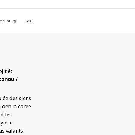
rezhoneg
Galo
jit ét
tonou /
olée des siens
 den la carée
nt les
eyos e
s valants.