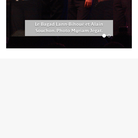
houé et Alain
La France a un incroyabl
yriam Jégat.
Photo Aurélien Faid
Le bagad Bro Felger au Pérou en février 2017 à l'occasion du
carnaval. Photo bagad Bro Felger, droits réservés.