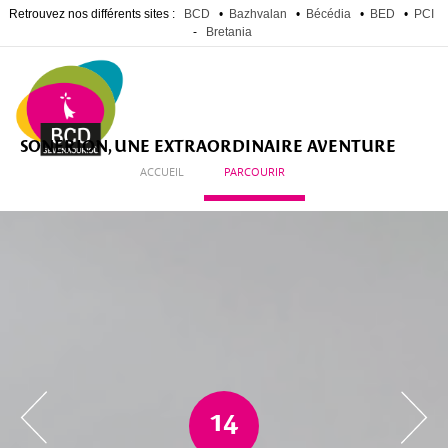
Retrouvez nos différents sites :
BCD
•
Bazhvalan
•
Bécédia
•
BED
•
PCI
-
Bretania
Aller
au
contenu
principal
SONERION, UNE EXTRAORDINAIRE AVENTURE
ACCUEIL
PARCOURIR
14