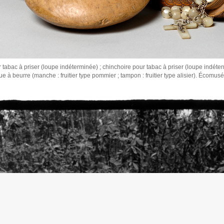
 tabac à priser (loupe indéterminée) ; chinchoire pour tabac à priser (loupe indéte
e à beurre (manche : fruitier type pommier ; tampon : fruitier type alisier). Écomu