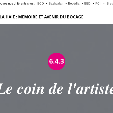
uvez nos différents sites :
BCD
•
Bazhvalan
•
Bécédia
•
BED
•
PCI
-
Bret
 LA HAIE : MÉMOIRE ET AVENIR DU BOCAGE
6.4.3
Le coin de l'artist