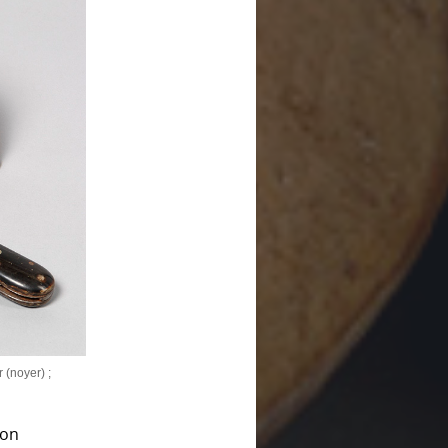
r (noyer) ;
son