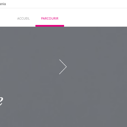
ania
ACCUEIL
PARCOURIR
Chapitre
suivant
e