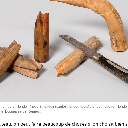
r (buis) ; fendoir (noyer) ; fendoir (saule) ; fendoir (buis) ; fendoir (chêne) ; fendoi
che. Écomusée de Rennes.
teau, on peut faire beaucoup de choses si on choisit bien 