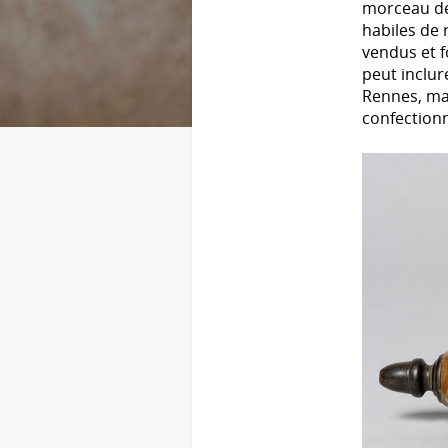
morceau de 
habiles de r
vendus et f
peut inclur
Rennes, mai
confectionn