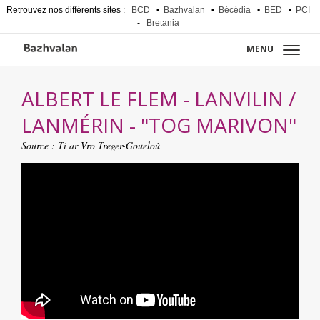
Retrouvez nos différents sites :
BCD
•
Bazhvalan
•
Bécédia
•
BED
•
PCI
-
Bretania
MENU
ALBERT LE FLEM - LANVILIN /
LANMÉRIN - "TOG MARIVON"
Source :
Ti ar Vro Treger-Goueloù