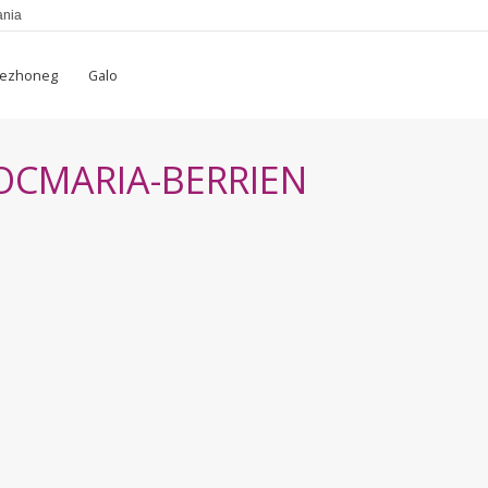
ania
rezhoneg
Galo
LOCMARIA-BERRIEN