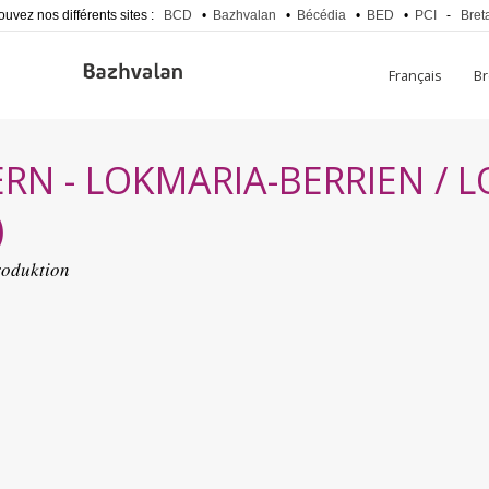
ouvez nos différents sites :
BCD
•
Bazhvalan
•
Bécédia
•
BED
•
PCI
-
Bret
Français
B
RN - LOKMARIA-BERRIEN / 
)
roduktion