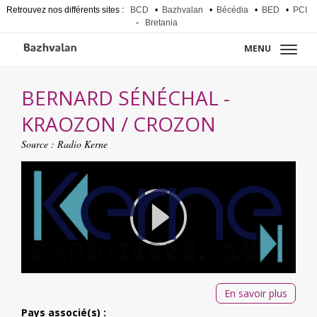
Retrouvez nos différents sites :
BCD
•
Bazhvalan
•
Bécédia
•
BED
•
PCI
-
Bretania
MENU
BERNARD SÉNÉCHAL -
KRAOZON / CROZON
Source :
Radio Kerne
En savoir plus
Pays associé(s) :