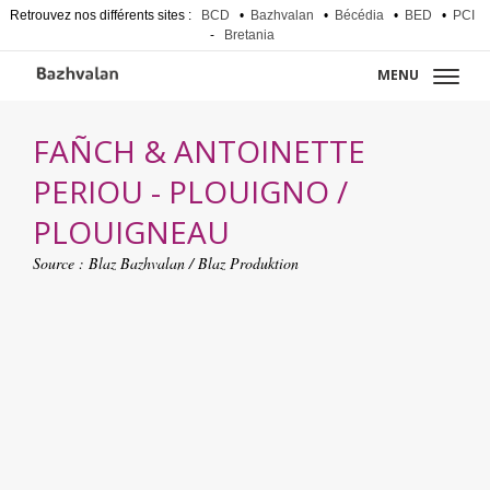
Retrouvez nos différents sites :
BCD
•
Bazhvalan
•
Bécédia
•
BED
•
PCI
-
Bretania
MENU
FAÑCH & ANTOINETTE
PERIOU - PLOUIGNO /
PLOUIGNEAU
Source :
Blaz Bazhvalan / Blaz Produktion