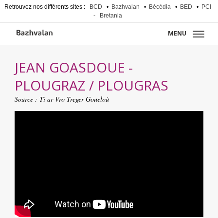
Retrouvez nos différents sites :
BCD
•
Bazhvalan
•
Bécédia
•
BED
•
PCI
-
Bretania
MENU
JEAN GOASDOUE -
PLOUGRAZ / PLOUGRAS
Source :
Ti ar Vro Treger-Goueloù