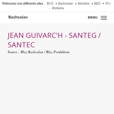
Retrouvez nos différents sites :
BCD
•
Bazhvalan
•
Bécédia
•
BED
•
PCI
-
Bretania
MENU
JEAN GUIVARC'H - SANTEG /
SANTEC
Source :
Blaz Bazhvalan / Blaz Produktion