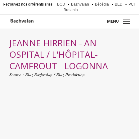
Retrouvez nos différents sites :
BCD
•
Bazhvalan
•
Bécédia
•
BED
•
PCI
-
Bretania
MENU
JEANNE HIRRIEN - AN
OSPITAL / L'HÔPITAL-
CAMFROUT - LOGONNA
Source :
Blaz Bazhvalan / Blaz Produktion