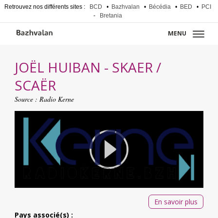
Retrouvez nos différents sites :
BCD
•
Bazhvalan
•
Bécédia
•
BED
•
PCI
-
Bretania
MENU
JOËL HUIBAN - SKAER /
SCAËR
Source :
Radio Kerne
En savoir plus
Pays associé(s) :