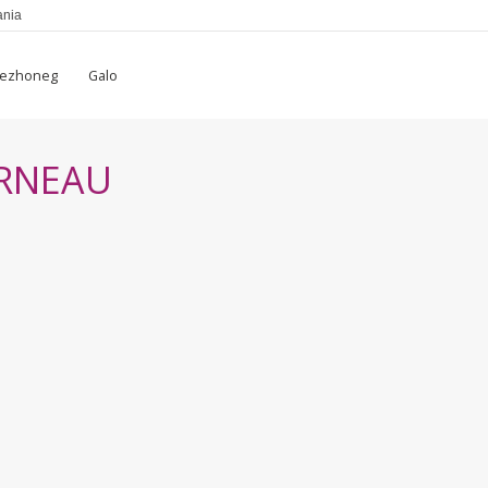
ania
rezhoneg
Galo
ERNEAU