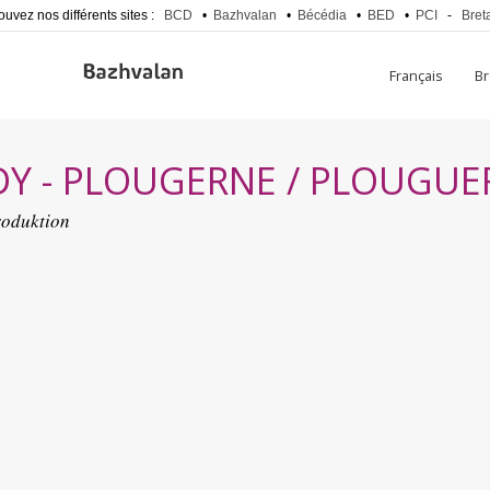
ouvez nos différents sites :
BCD
•
Bazhvalan
•
Bécédia
•
BED
•
PCI
-
Bret
Français
B
Y - PLOUGERNE / PLOUGU
roduktion