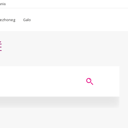
ania
rezhoneg
Galo
É