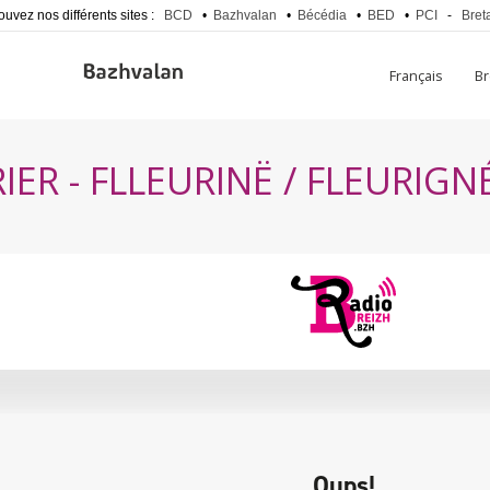
ouvez nos différents sites :
BCD
•
Bazhvalan
•
Bécédia
•
BED
•
PCI
-
Bret
Français
B
IER - FLLEURINË / FLEURIGN