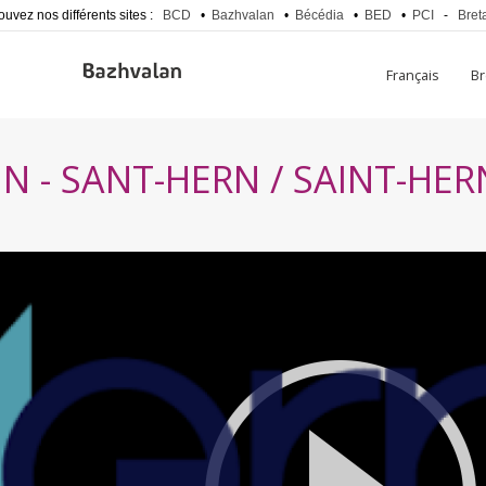
ouvez nos différents sites :
BCD
•
Bazhvalan
•
Bécédia
•
BED
•
PCI
-
Bret
Français
B
N - SANT-HERN / SAINT-HER