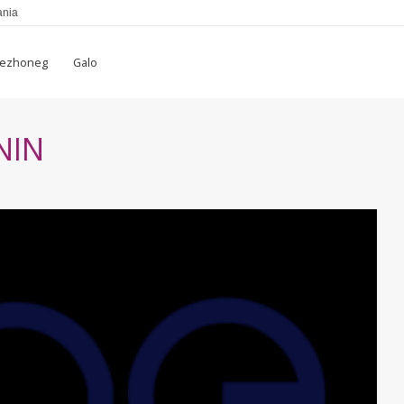
ania
rezhoneg
Galo
NIN