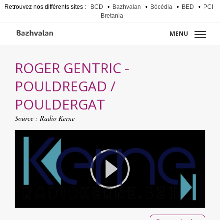
Retrouvez nos différents sites :
BCD
•
Bazhvalan
•
Bécédia
•
BED
•
PCI
-
Bretania
MENU
ROGER GENTRIC -
POULDREGAD /
POULDERGAT
Source :
Radio Kerne