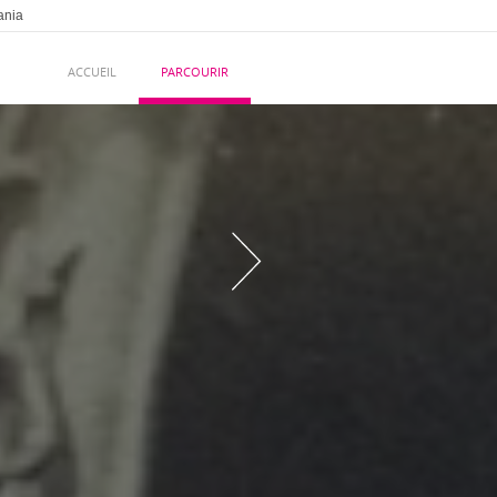
ania
ACCUEIL
PARCOURIR
Chapitre
suivant