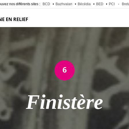
uvez nos différents sites :
BCD
•
Bazhvalan
•
Bécédia
•
BED
•
PCI
-
Bret
E EN RELIEF
6
Finistère