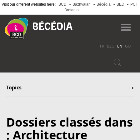
Visit our different websites here:
BCD
•
Bazhvalan
•
Bécédia
•
BED
•
PCI
-
Bretania
Skip
to
Toggl
main
navig
content
FR
BZG
EN
GO
Topics
Dossiers classés dans
: Architecture