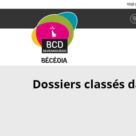
Visit
Skip
to
main
content
Dossiers classés d