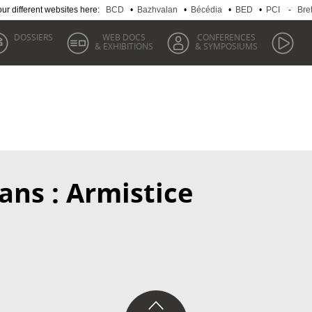
 our different websites here:
BCD
•
Bazhvalan
•
Bécédia
•
BED
•
PCI
-
Bre
DOSSIERS
WEB DOCS
CONFERENCES
& EXHIBITIONS
& SYMPOSIUMS
ans : Armistice