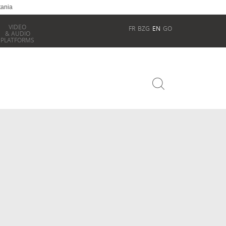
tania
VIDEO
FR
BZG
EN
GO
& AUDIO
PLATFORMS