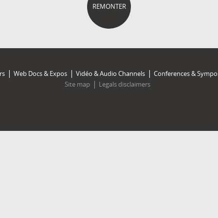
REMONTER
rs
Web Docs & Expos
Vidéo & Audio Channels
Conferences & Sympo
Site map
Legals disclaimers