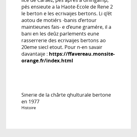
pés ensieute a la Haote-Ecole de Rene 2
le berton e les ecrivaijes bertons. Li q’ét
aotou de motiérs -banis d’ertour
maintieunes fais- e d’eune gramére, il a
bani en les deûz parlements eune
rasserrerie des ecrivaijes bertons ao
20eme siecl etout. Pour n-en savair
davantaije :
https://ffavereau.monsite-
orange.fr/index.html
Sinerie de la chârte qhulturale bertone
en 1977
Histoire