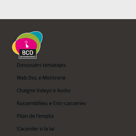
Dossouérs tematiqes
Web Doc e Montrerie
Chaïgne Videyo e Aodio
Rassembllées e Entr-caozeries
Pllan de l'emplla
S'acorder o la lai