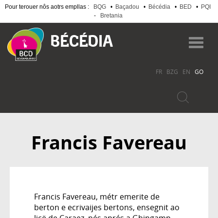
Pour terouer nôs aotrs empllas :
BQG
•
Baçadou
•
Bécédia
•
BED
•
PQI
-
Bretania
Skip
to
Toggl
main
navig
content
FR
BZG
EN
GO
Francis Favereau
Francis Favereau, métr emerite de
berton e ecrivaijes bertons, ensegnit ao
licë de Caraez, pés aprés a Ghingamp,