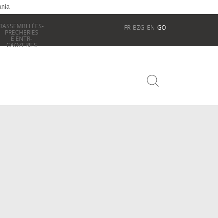
ania
RASSEMBLLÉES-
FR
BZG
EN
GO
PRECHERIES
E ENTR-
CAOZERIES