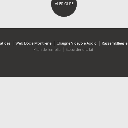
ALER OLPË
atiqes
Web Doc e Montrerie
Chaïgne Videyo e Aodio
Rassembllées e 
Pllan de l'emplla
S'acorder o la lai