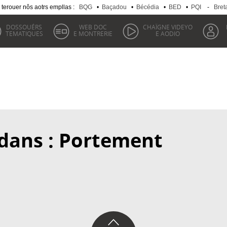
 terouer nôs aotrs empllas :
BQG
•
Baçadou
•
Bécédia
•
BED
•
PQI
-
Bret
DOSSOUÉRS
WEB DOC
CHAÏGNE VIDEYO
TEMATIQUES
E MONTRERIE
E AODIO
 dans : Portement