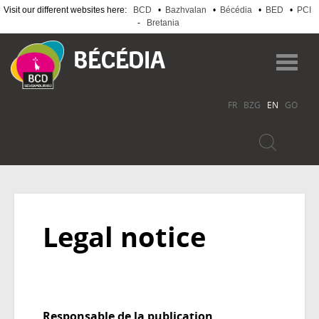
Visit our different websites here:
BCD
•
Bazhvalan
•
Bécédia
•
BED
•
PCI
-
Bretania
Skip
to
Toggl
main
navig
content
FR
BZG
EN
GO
Legal notice
Responsable de la publication