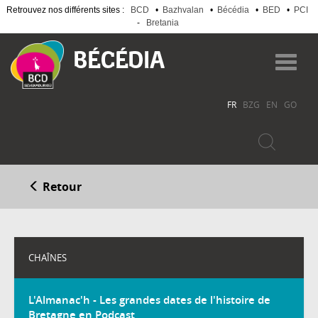
Retrouvez nos différents sites :
BCD
•
Bazhvalan
•
Bécédia
•
BED
•
PCI
-
Bretania
Aller
au
Toggl
contenu
navig
principal
FR
BZG
EN
GO
Retour
CHAÎNES
L'Almanac'h - Les grandes dates de l'histoire de
Bretagne en Podcast