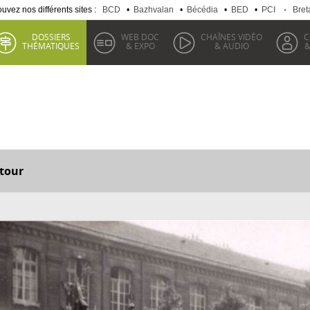
uvez nos différents sites :
BCD
•
Bazhvalan
•
Bécédia
•
BED
•
PCI
-
Bret
DOSSIERS
WEB DOC
CHAÎNES VIDÉO
C
THÉMATIQUES
& EXPO
& AUDIO
&
tour