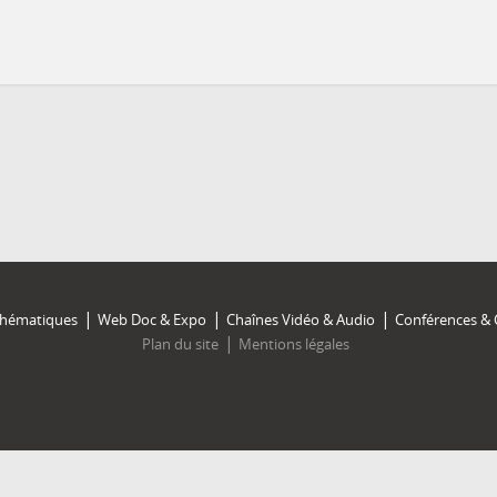
Thématiques
Web Doc & Expo
Chaînes Vidéo & Audio
Conférences & 
Plan du site
Mentions légales