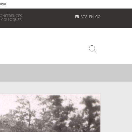
ania
ONFÉRENCES
FR
BZG
EN
GO
 COLLOQUES