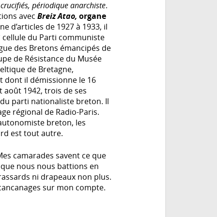
 crucifiés, périodique anarchiste
.
tions avec
Breiz Atao,
organe
ne d’articles de 1927 à 1933, il
e
cellule du Parti communiste
 ligue des Bretons émancipés de
oupe de Résistance du Musée
 celtique de Bretagne,
et dont il démissionne le 16
août 1942, trois de ses
du parti nationaliste breton. Il
ge régional de Radio-Paris.
autonomiste breton, les
ard est tout autre.
 « Mes camarades savent ce que
] Lorsque nous nous battions en
brassards ni drapeaux non plus.
s cancanages sur mon compte.