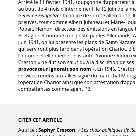
Arrêté le 11 février 1941, soupçonné d’appartenir à l
au bout de 4 mois d’internement, le 12 juin de la 
Geheime Feldpolizei
, la police de sûreté allemande. Il
preuves, tout comme Albert Jubineau et Marie-Louis 
Roparz Hemon, directeur des émissions en langue 
Bretagne et nommé à ce poste par les Allemands. A
juin 1941, on lui présente les plans de Saint-Nazaire
qui serviront plus tard dans l’opération Chariot. B
l’homme et elle-même résistante, Yvonne Oddon ex
Creston « ne dut son salut qu’à la discrétion de ses
provocateur ignorait son nom
». En 1946, Creston
services rendus aux alliés signé du maréchal Mont
l’opération Chariot ainsi que son attestation d’app
combattantes comme agent P2.
CITER CET ARTICLE
Autrice :
Saphyr Creston
, «
Les choix politiques de R