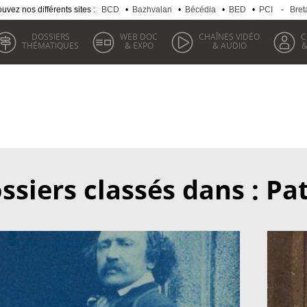
uvez nos différents sites :
BCD
•
Bazhvalan
•
Bécédia
•
BED
•
PCI
-
Bret
DOSSIERS
WEB DOC
CHAÎNES VIDÉO
C
THÉMATIQUES
& EXPO
& AUDIO
&
ssiers classés dans : Pa