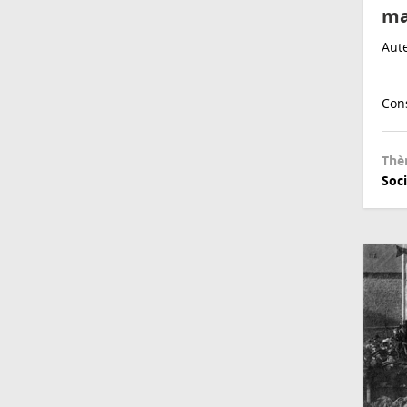
ma
Aute
Cons
Thè
Soc