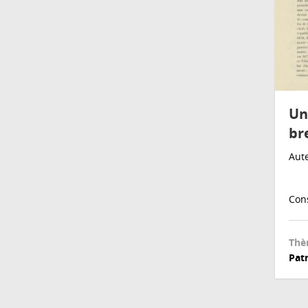
Un
br
Aute
Cons
Thè
Patr