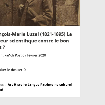
nçois-Marie Luzel (1821-1895) La
ueur scientifique contre le bon
t ?
r : Fañch Postic / février 2020
lter le dossier
es :
Art
Histoire
Langue
Patrimoine culturel
té