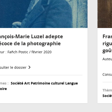
ançois-Marie Luzel adepte
Fra
écoce de la photographie
rig
goû
ur : Fañch Postic / février 2020
Auteu
ulter le dossier
Consu
mes :
Société
Art
Patrimoine culturel
Langue
oire
Thèm
Socié