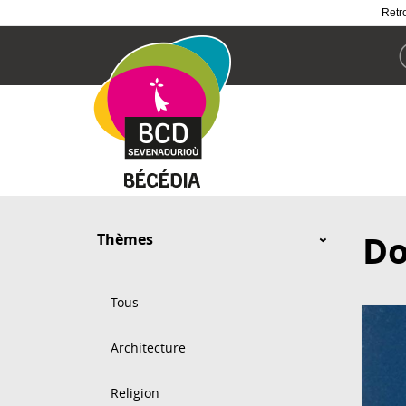
Retro
Aller
au
contenu
principal
Do
Thèmes
Tous
Architecture
Religion