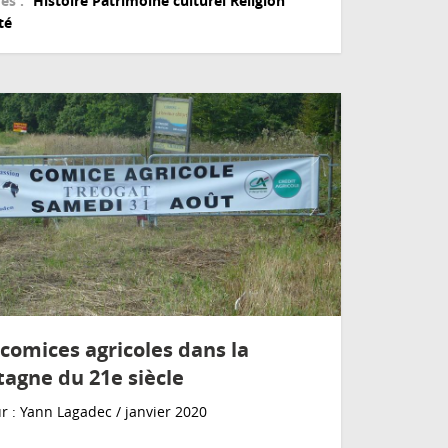
es :
Histoire
Patrimoine culturel
Religion
té
 comices agricoles dans la
tagne du 21e siècle
r : Yann Lagadec / janvier 2020