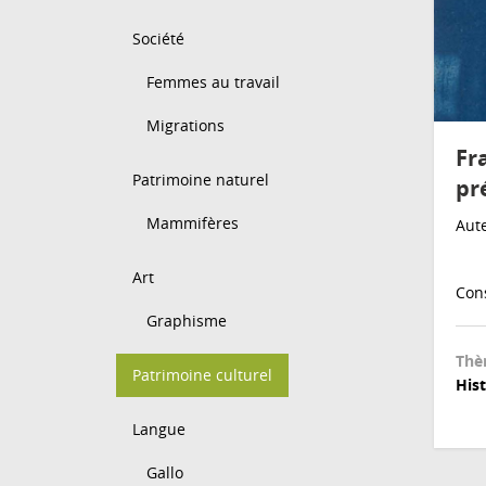
Société
Femmes au travail
Migrations
Fr
Patrimoine naturel
pr
Mammifères
Aute
Art
Cons
Graphisme
Thè
Patrimoine culturel
Hist
Langue
Gallo