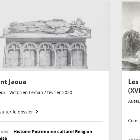
int Jaoua
Les
(XVI
ur : Victorien Leman / février 2020
Auteu
ulter le dossier
Consu
mes :
Histoire
Patrimoine culturel
Religion
iété