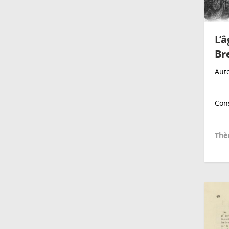
L’
Br
Aute
Cons
Thè