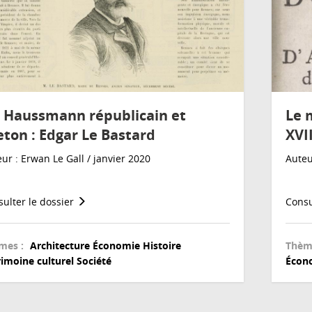
 Haussmann républicain et
Le 
eton : Edgar Le Bastard
XVII
ur : Erwan Le Gall / janvier 2020
Auteu
ulter le dossier
Consu
mes :
Architecture
Économie
Histoire
Thèm
imoine culturel
Société
Écon