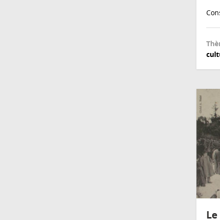
Cons
Thè
cult
Le