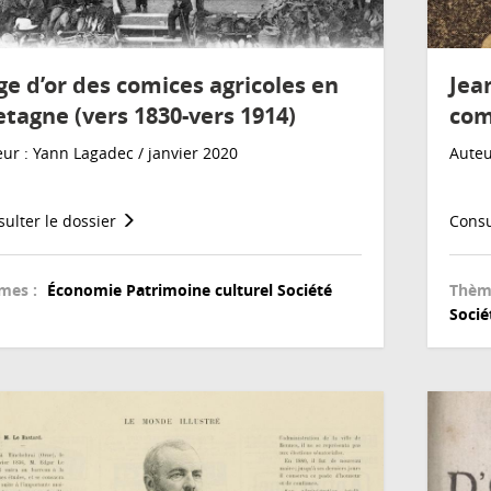
âge d’or des comices agricoles en
Jea
etagne (vers 1830-vers 1914)
com
ur : Yann Lagadec / janvier 2020
Auteu
ulter le dossier
Consu
mes :
Économie
Patrimoine culturel
Société
Thèm
Socié