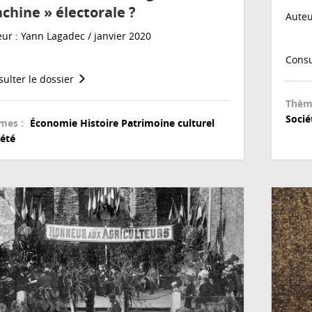
chine » électorale ?
Auteu
ur : Yann Lagadec / janvier 2020
Consu
ulter le dossier
Thèm
Socié
mes :
Économie
Histoire
Patrimoine culturel
iété