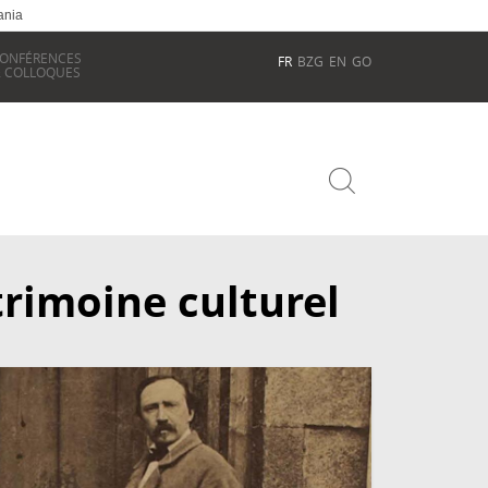
ania
ONFÉRENCES
FR
BZG
EN
GO
 COLLOQUES
trimoine culturel