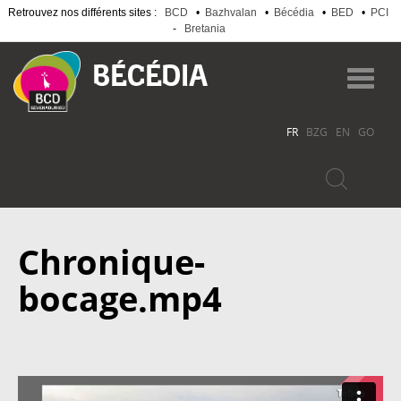
Retrouvez nos différents sites :
BCD
•
Bazhvalan
•
Bécédia
•
BED
•
PCI
-
Bretania
Aller
au
Toggl
contenu
navig
principal
FR
BZG
EN
GO
Chronique-
bocage.mp4