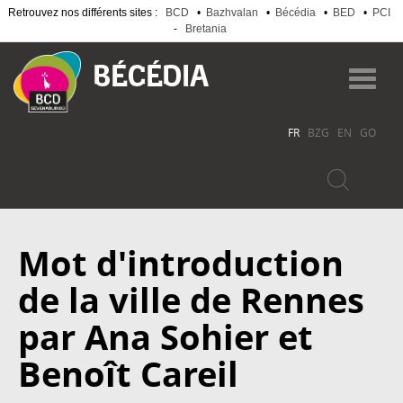
Retrouvez nos différents sites :
BCD
•
Bazhvalan
•
Bécédia
•
BED
•
PCI
-
Bretania
Aller
au
Toggl
contenu
navig
principal
FR
BZG
EN
GO
Mot d'introduction
de la ville de Rennes
par Ana Sohier et
Benoît Careil