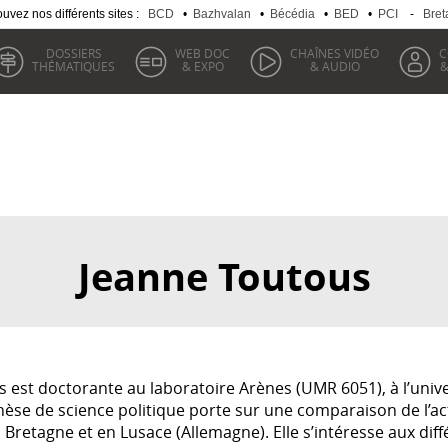
uvez nos différents sites :
BCD
•
Bazhvalan
•
Bécédia
•
BED
•
PCI
-
Bret
DOSSIERS
WEB DOC
CHAÎNES VIDÉO
C
THÉMATIQUES
& EXPO
& AUDIO
&
Jeanne Toutous
 est doctorante au laboratoire Arènes (UMR 6051), à l’unive
hèse de science politique porte sur une comparaison de l’act
n Bretagne et en Lusace (Allemagne). Elle s’intéresse aux dif