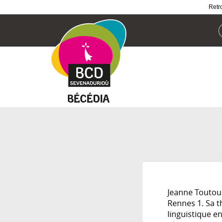
Retro
Aller
au
contenu
principal
Jeanne Toutous
Rennes 1. Sa t
linguistique e