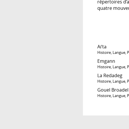
répertoires d’a
quatre mouveme
Ai’ta
Histoire
,
Langue
,
P
Emgann
Histoire
,
Langue
,
P
La Redadeg
Histoire
,
Langue
,
P
Gouel Broadel a
Histoire
,
Langue
,
P