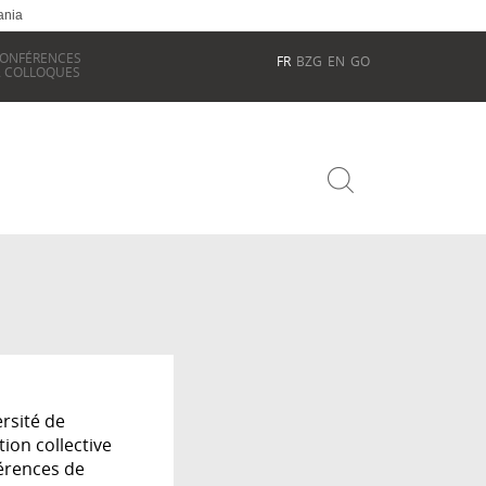
ania
ONFÉRENCES
FR
BZG
EN
GO
 COLLOQUES
rsité de
ion collective
férences de