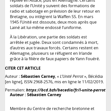
repliée en Alsace, puis en Allemagne. Certains
soldats de l’Unité y suivent des formations de
radio et sabotage en prévision de leur retour en
Bretagne, ou intègrent la Waffen SS. En mars
1945 l’Unité est dissoute, deux mois après que
Lainé ait lui-même endossé l’uniforme.
À la Libération, une partie des soldats est
arrêtée et jugée. Deux sont condamnés à mort,
d’autres aux travaux forcés. Certains restent en
Allemagne, plusieurs se réfugient en Irlande
grâce à la filière de faux papiers de Yann Fouéré.
CITER CET ARTICLE
Auteur :
Sébastien Carney
, «
L’Unité Perrot
», Bécédia
[en ligne], ISSN 2968-2576, mis en ligne le 11/02/2019.
Permalien:
https://bcd.bzh/becedia/fr/l-unite-perrot
Auteur :
Sébastien Carney
Membre du Centre de recherche bretonne et