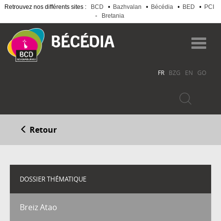
Retrouvez nos différents sites :
BCD
•
Bazhvalan
•
Bécédia
•
BED
•
PCI
-
Bretania
Aller
au
Toggl
contenu
navig
principal
FR
BZG
EN
GO
Retour
DOSSIER THÉMATIQUE
Breiz Atao