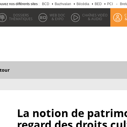
uvez nos différents sites :
BCD
•
Bazhvalan
•
Bécédia
•
BED
•
PCI
-
Bret
DOSSIERS
WEB DOC
CHAÎNES VIDÉO
C
THÉMATIQUES
& EXPO
& AUDIO
&
tour
La notion de patrim
regard des droits cul