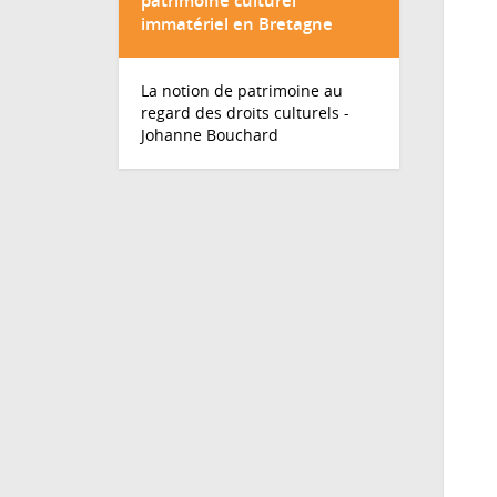
patrimoine culturel
immatériel en Bretagne
La notion de patrimoine au
La
regard des droits culturels -
no
Johanne Bouchard
de
pa
au
re
de
dr
cu
-