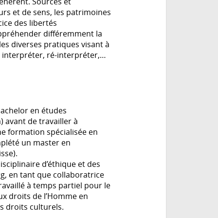
génèrent. Sources et
urs et de sens, les patrimoines
cice des libertés
appréhender différemment la
les diverses pratiques visant à
 interpréter, ré-interpréter,…
achelor en études
 avant de travailler à
e formation spécialisée en
omplété un master en
isse).
isciplinaire d’éthique et des
g, en tant que collaboratrice
ravaillé à temps partiel pour le
ux droits de l’Homme en
 droits culturels.