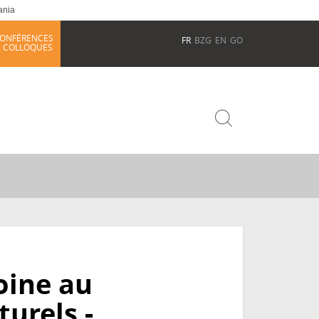
ania
ONFÉRENCES
FR
BZG
EN
GO
 COLLOQUES
oine au
turels -