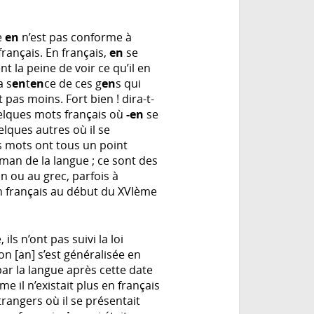
pe
en
n’est pas conforme à
français. En français,
en
se
 la peine de voir ce qu’il en
a s
en
t
en
ce
de ces g
en
s qui
 pas moins. Fort bien ! dira-t-
quelques mots français où
-en
se
lques autres où il se
s mots ont tous un point
man de la langue ; ce sont des
 ou au grec, parfois à
n français au début du XVIème
ls n’ont pas suivi la loi
n [an] s’est généralisée en
par la langue après cette date
e il n’existait plus en français
rangers où il se présentait