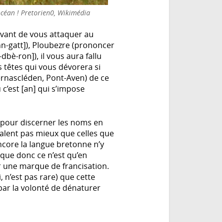
céan ! Pretorien0, Wikimédia
 avant de vous attaquer au
-gatt]), Ploubezre (prononcer
bè-ron]), il vous aura fallu
s têtes qui vous dévorera si
ernascléden, Pont-Aven) de ce
 c’est [an] qui s’impose
 pour discerner les noms en
valent pas mieux que celles que
 encore la langue bretonne n’y
sque donc ce n’est qu’en
voir une marque de francisation.
, n’est pas rare) que cette
 par la volonté de dénaturer