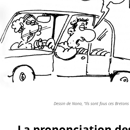
Dessin de Nono, "Ils sont fous ces Bretons 
La prononciation de