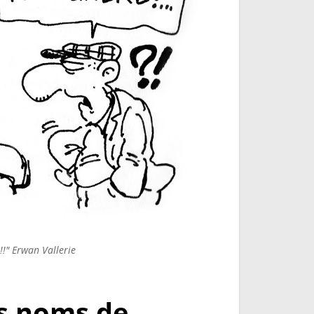
!!" Erwan Vallerie
s noms de