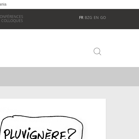
ania
ONFÉRENCES
FR
BZG
EN
GO
 COLLOQUES