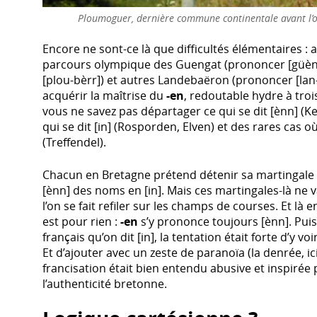
Ploumoguer, dernière commune continentale avant l’o
Encore ne sont-ce là que difficultés élémentaires :
parcours olympique des Guengat (prononcer [güènn
[plou-bèrr]) et autres Landebaëron (prononcer [lan-d
acquérir la maîtrise du
-en
, redoutable hydre à troi
vous ne savez pas départager ce qui se dit [ènn] (K
qui se dit [in] (Rosporden, Elven) et des rares cas où
(Treffendel).
Chacun en Bretagne prétend détenir sa martingale
[ènn] des noms en [in]. Mais ces martingales-là ne 
l’on se fait refiler sur les champs de courses. Et là
est pour rien :
-en
s’y prononce toujours [ènn]. Pui
français qu’on dit [in], la tentation était forte d’y 
Et d’ajouter avec un zeste de paranoïa (la denrée, ici
francisation était bien entendu abusive et inspirée
l’authenticité bretonne.