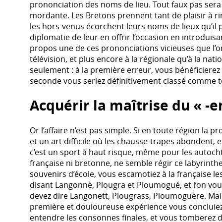
prononciation des noms de lieu. Tout faux pas sera 
mordante. Les Bretons prennent tant de plaisir à ri
les hors-venus écorchent leurs noms de lieux qu’i
diplomatie de leur en offrir l’occasion en introdui
propos une de ces prononciations vicieuses que l’
télévision, et plus encore à la régionale qu’à la nati
seulement : à la première erreur, vous bénéficierez
seconde vous seriez définitivement classé comme to
Acquérir la maîtrise du « -e
Or l’affaire n’est pas simple. Si en toute région la
et un art difficile où les chausse-trapes abondent, e
c’est un sport à haut risque, même pour les autoch
française ni bretonne, ne semble régir ce labyrinthe.
souvenirs d’école, vous escamotiez à la française les t
disant Langonnè, Plougra et Ploumogué, et l’on vou
devez dire Langonett, Plougrass, Ploumoguère. Mais
première et douloureuse expérience vous concluiez q
entendre les consonnes finales, et vous tomberez 