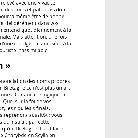
relevé avec une vivacité
re des cuirs et pataquès dont
l pourra même être de bonne
sant délibérément dans vos
on entend quotidiennement à la
onale. Mais attention, une fois
 d’une indulgence amusée ; à la
uriste inassimilable.
n »
 prononciation des noms propres
n Bretagne ce n’est plus un art,
tones. Car aucune logique, ni
 Que, sur la foi de vos
, les r ou les s finals,
s reprendra aussitôt : vous
 qu’instruit par cette
u’en Bretagne il faut faire
de Charybde en Scylla en