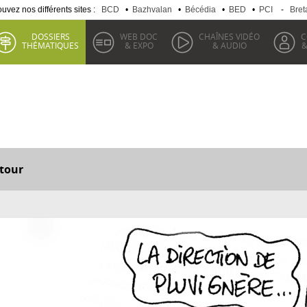
uvez nos différents sites :
BCD
•
Bazhvalan
•
Bécédia
•
BED
•
PCI
-
Bret
DOSSIERS
WEB DOC
CHAÎNES VIDÉO
C
THÉMATIQUES
& EXPO
& AUDIO
&
tour