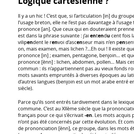
Logique cartésienne ?
Il y a un hic ! C’est que, si l’articulation [in] du grou
l’usage breton, elle ne l’est pas davantage à l’usage 
prononce [an]. Que ceux qui en douteraient prennent
est dans la phrase suivante : j’ai
en
t
en
d
u
cent fois l
vilip
en
dent le r
en
voi d’asc
en
seur mais n’en p
en
sent
on, mais examen, mais lichen ?...Eh oui ! Il existe 
prononce [in] ; examen, pentagone, benjoin… et que
prononce [ènn] : lichen, abdomen, pollen… Mais ce
commun : ils n’appartiennent pas au vieux fonds ro
mots savants empruntés à diverses époques au latin
d’autres langues (benjoin est un mot arabe entré e
siècle).
Parce qu’ils sont entrés tardivement dans le lexique, i
commune. C’est au XIIème siècle que la prononciatio
français pour ce qui s’écrivait
-en
. Les mots acquis 
n’ont pas été concernés par cette évolution. Et comm
de prononciation [ènn], ce groupe, dans les mots ét