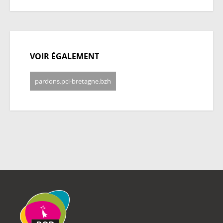
VOIR ÉGALEMENT
pardons.pci-bretagne.bzh