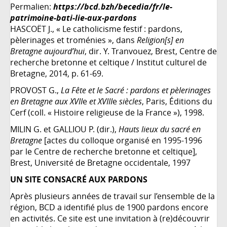
Permalien:
https://bcd.bzh/becedia/fr/le-
patrimoine-bati-lie-aux-pardons
HASCOËT J., « Le catholicisme festif : pardons,
pèlerinages et troménies », dans
Religion[s] en
Bretagne aujourd’hui
, dir. Y. Tranvouez, Brest, Centre de
recherche bretonne et celtique / Institut culturel de
Bretagne, 2014, p. 61-69.
PROVOST G.,
La Fête et le Sacré : pardons et pèlerinages
en Bretagne aux XVII
e
et XVIII
e
siècles
, Paris, Éditions du
Cerf (coll. « Histoire religieuse de la France »), 1998.
MILIN G. et GALLIOU P. (dir.),
Hauts lieux du sacré en
Bretagne
[actes du colloque organisé en 1995-1996
par le Centre de recherche bretonne et celtique],
Brest, Université de Bretagne occidentale, 1997
UN SITE CONSACRÉ AUX PARDONS
Après plusieurs années de travail sur l’ensemble de la
région, BCD a identifié plus de 1900 pardons encore
en activités. Ce site est une invitation à (re)découvrir