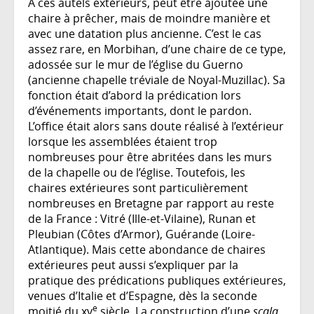
À ces autels extérieurs, peut être ajoutée une
chaire à prêcher, mais de moindre manière et
avec une datation plus ancienne. C’est le cas
assez rare, en Morbihan, d’une chaire de ce type,
adossée sur le mur de l’église du Guerno
(ancienne chapelle tréviale de Noyal-Muzillac). Sa
fonction était d’abord la prédication lors
d’événements importants, dont le pardon.
L’office était alors sans doute réalisé à l’extérieur
lorsque les assemblées étaient trop
nombreuses pour être abritées dans les murs
de la chapelle ou de l’église. Toutefois, les
chaires extérieures sont particulièrement
nombreuses en Bretagne par rapport au reste
de la France : Vitré (Ille-et-Vilaine), Runan et
Pleubian (Côtes d’Armor), Guérande (Loire-
Atlantique). Mais cette abondance de chaires
extérieures peut aussi s’expliquer par la
pratique des prédications publiques extérieures,
venues d’Italie et d’Espagne, dès la seconde
e
moitié du xv
siècle. La construction d’une
s
cala