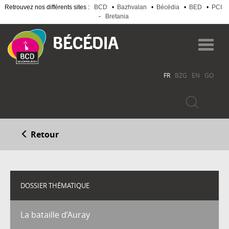
Retrouvez nos différents sites :
BCD
•
Bazhvalan
•
Bécédia
•
BED
•
PCI
-
Bretania
Aller
au
Toggl
contenu
navig
principal
FR
BZG
EN
GO
Retour
DOSSIER THÉMATIQUE
La bataille d’Auray