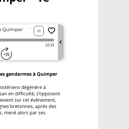
t les gendarmes à Quimper
nistériens dégénère à
an en difficulté, s’opposent
revient sur cet événement,
gnes bretonnes, après des
, mené alors par ses