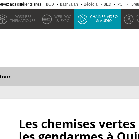
uvez nos différents sites :
BCD
•
Bazhvalan
•
Bécédia
•
BED
•
PCI
-
Bret
DOSSIERS
WEB DOC
CHAÎNES VIDÉO
C
THÉMATIQUES
& EXPO
& AUDIO
&
tour
Les chemises vertes
les gendarmes à Qui