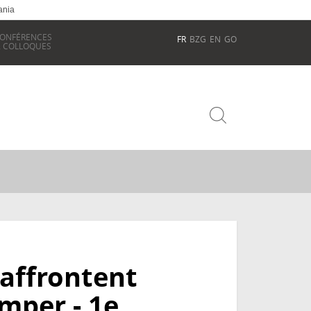
ania
ONFÉRENCES
FR
BZG
EN
GO
 COLLOQUES
 affrontent
mper - 1e