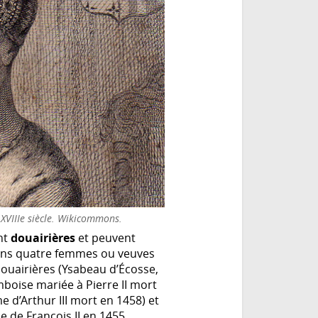
 XVIIIe siècle. Wikicommons.
nt
douairières
et peuvent
oins quatre femmes ou veuves
douairières (Ysabeau d’Écosse,
boise mariée à Pierre II mort
d’Arthur III mort en 1458) et
 de François II en 1455.