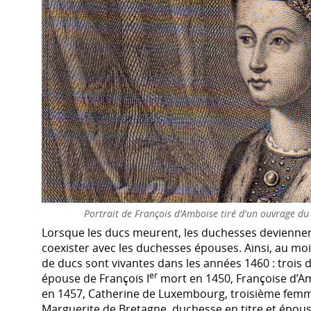
Portrait de François d'Amboise tiré d'un ouvrage du
Lorsque les ducs meurent, les duchesses devienne
coexister avec les duchesses épouses. Ainsi, au m
de ducs sont vivantes dans les années 1460 : trois 
er
épouse de François I
mort en 1450, Françoise d’Am
en 1457, Catherine de Luxembourg, troisième femme 
Marguerite de Bretagne, duchesse en titre et épouse