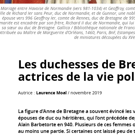
Mariage entre Havoise de Normandie (vers 981-1034) et Geoffroy, comte
fille de Richard Ier sans Peur, duc de Normandie, et de Gunnor, une nobl
épouse vers 996 Geoffroy Ier, comte de Rennes, duc de Bretagne de 995
mariée est encadrée par son frère, Richard II duc de Normandie, qui lui t
sa sœur au duc de Bretagne. Gallica / Bibliothèque nationale de Fran
attribuée au Maître de Marguerite d’Orléans, 1460, Paris, BnF, Estampe
de miniatures découpées du XVe 
Les duchesses de Br
actrices de la vie po
Autrice :
Laurence Moal
/ novembre 2019
La figure d’Anne de Bretagne a souvent évincé les 
épouses de duc ou héritières, qui l’ont précédée d
Alain Barbetorte en 940. Plusieurs de ces femmes o
au moins une partie. Si certaines ont laissé peu de 