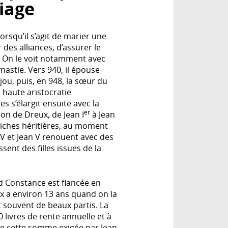
iage
orsqu’il s’agit de marier une
 des alliances, d’assurer le
. On le voit notamment avec
nastie. Vers 940, il épouse
jou, puis, en 948, la sœur du
a haute aristocratie
 s’élargit ensuite avec la
er
on de Dreux, de Jean I
à Jean
e riches héritières, au moment
 IV et Jean V renouent avec des
sent des filles issues de la
d Constance est fiancée en
lix a environ 13 ans quand on la
 souvent de beaux partis. La
 livres de rente annuelle et à
de cette somme exigée par Jean