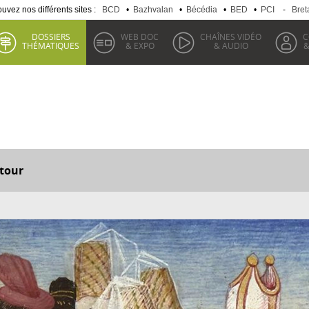
uvez nos différents sites :
BCD
•
Bazhvalan
•
Bécédia
•
BED
•
PCI
-
Bret
DOSSIERS
WEB DOC
CHAÎNES VIDÉO
C
THÉMATIQUES
& EXPO
& AUDIO
&
tour