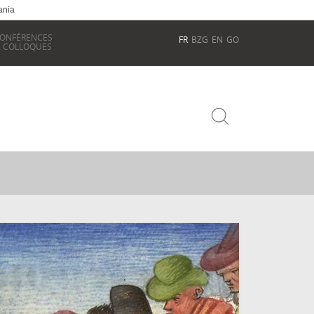
ania
ONFÉRENCES
FR
BZG
EN
GO
 COLLOQUES