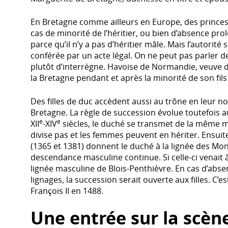
En Bretagne comme ailleurs en Europe, des prince
cas de minorité de l’héritier, ou bien d’absence pr
parce qu’il n’y a pas d’héritier mâle. Mais l’autorité
conférée par un acte légal. On ne peut pas parler d
plutôt d’interrègne. Havoise de Normandie, veuve d
la Bretagne pendant et après la minorité de son fils A
Des filles de duc accèdent aussi au trône en leur 
Bretagne. La règle de succession évolue toutefois 
e
e
XII
-XIV
siècles, le duché se transmet de la même 
divise pas et les femmes peuvent en hériter. Ensuit
(1365 et 1381) donnent le duché à la lignée des Mo
descendance masculine continue. Si celle-ci venait à
lignée masculine de Blois-Penthièvre. En cas d’abs
lignages, la succession serait ouverte aux filles. C’es
François II en 1488.
Une entrée sur la scèn