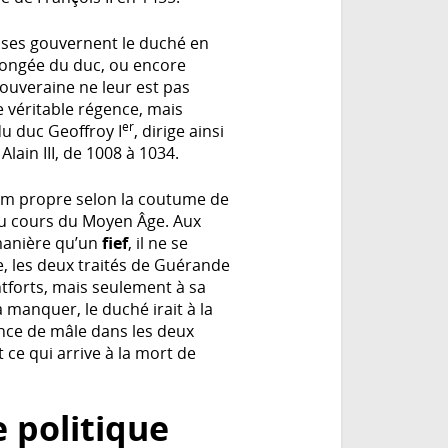
sses gouvernent le duché en
olongée du duc, ou encore
 souveraine ne leur est pas
e véritable régence, mais
er
u duc Geoffroy I
, dirige ainsi
lain III, de 1008 à 1034.
nom propre selon la coutume de
au cours du Moyen Âge. Aux
manière qu’un
fief
, il ne se
e, les deux traités de Guérande
ntforts, mais seulement à sa
 manquer, le duché irait à la
ence de mâle dans les deux
t ce qui arrive à la mort de
e politique