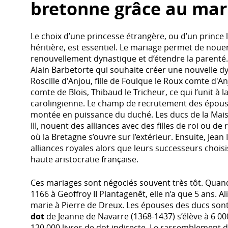
bretonne grâce au mar
Le choix d’une princesse étrangère, ou d’un prince l
héritière, est essentiel. Le mariage permet de nouer
renouvellement dynastique et d’étendre la parenté
Alain Barbetorte qui souhaite créer une nouvelle dy
Roscille d'Anjou, fille de Foulque le Roux comte d'An
comte de Blois, Thibaud le Tricheur, ce qui l’unit à l
carolingienne. Le champ de recrutement des épouses
montée en puissance du duché. Les ducs de la Mais
III, nouent des alliances avec des filles de roi ou d
où la Bretagne s’ouvre sur l’extérieur. Ensuite, Jean
alliances royales alors que leurs successeurs choisis
haute aristocratie française.
Ces mariages sont négociés souvent très tôt. Quan
1166 à Geoffroy II Plantagenêt, elle n’a que 5 ans. A
marie à Pierre de Dreux. Les épouses des ducs sont
dot
de Jeanne de Navarre (1368-1437) s’élève à 6 000
120 000 livres de dot indirecte. Le rassemblement 