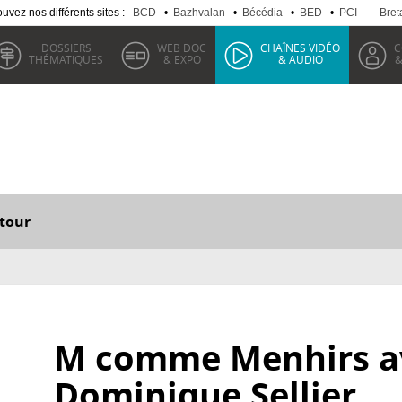
uvez nos différents sites :
BCD
•
Bazhvalan
•
Bécédia
•
BED
•
PCI
-
Bret
DOSSIERS
WEB DOC
CHAÎNES VIDÉO
C
THÉMATIQUES
& EXPO
& AUDIO
&
tour
M comme Menhirs a
Dominique Sellier