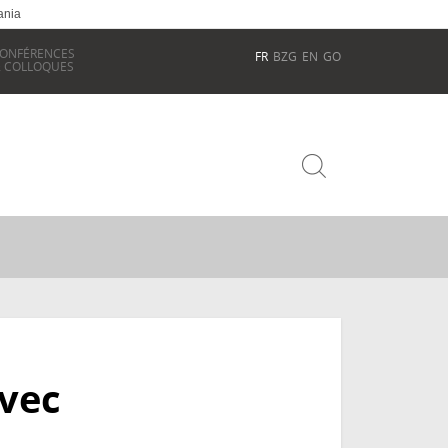
ania
ONFÉRENCES
FR
BZG
EN
GO
 COLLOQUES
vec