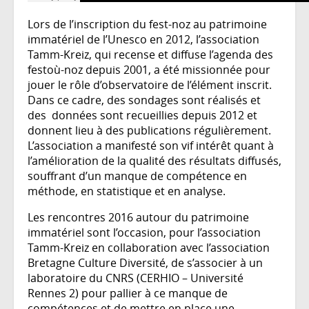
-
Lors de l’inscription du fest-noz au patrimoine
Floury
immatériel de l’Unesco en 2012, l’association
-
Tamm-Kreiz, qui recense et diffuse l’agenda des
festoù-noz depuis 2001, a été missionnée pour
Et
jouer le rôle d’observatoire de l’élément inscrit.
Dans ce cadre, des sondages sont réalisés et
-
des données sont recueillies depuis 2012 et
Aurelie
donnent lieu à des publications régulièrement.
L’association a manifesté son vif intérêt quant à
-
l’amélioration de la qualité des résultats diffusés,
souffrant d’un manque de compétence en
Hess
méthode, en statistique et en analyse.
by
Les rencontres 2016 autour du patrimoine
BCD/Sevenadurioù
immatériel sont l’occasion, pour l’association
Tamm-Kreiz en collaboration avec l’association
Bretagne Culture Diversité, de s’associer à un
laboratoire du CNRS (CERHIO – Université
Rennes 2) pour pallier à ce manque de
compétences et de mettre en place une