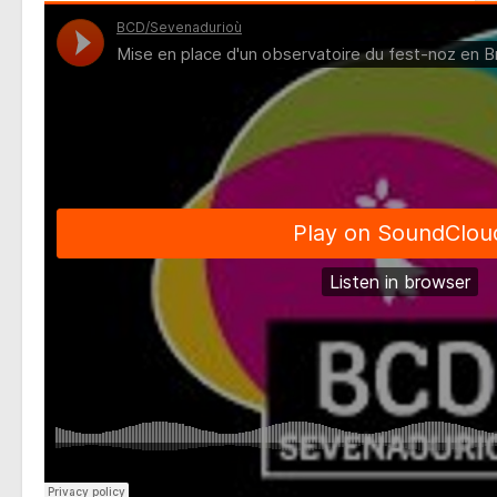
Mise
en
place
d'un
observatoire
du
fest-
noz
en
Bretagne
-
Jerome