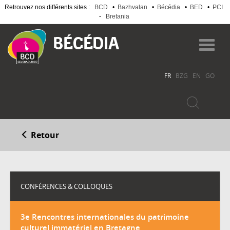
Retrouvez nos différents sites :
BCD
•
Bazhvalan
•
Bécédia
•
BED
•
PCI
-
Bretania
Aller
au
Toggl
contenu
navig
principal
FR
BZG
EN
GO
Retour
CONFÉRENCES & COLLOQUES
3e Rencontres internationales du patrimoine
culturel immatériel en Bretagne