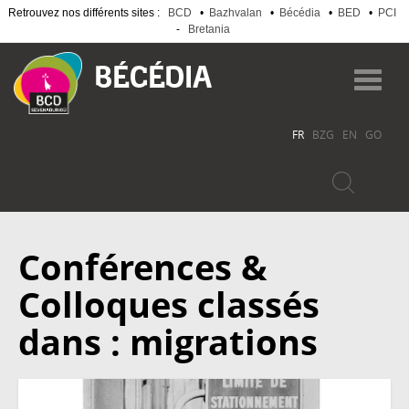
Retrouvez nos différents sites :
BCD
•
Bazhvalan
•
Bécédia
•
BED
•
PCI
-
Bretania
Aller
au
Toggl
contenu
navig
principal
FR
BZG
EN
GO
Conférences &
Colloques classés
dans : migrations