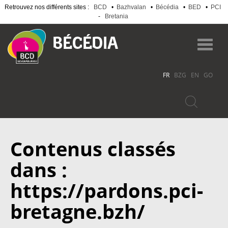
Retrouvez nos différents sites :
BCD
•
Bazhvalan
•
Bécédia
•
BED
•
PCI
-
Bretania
Aller
au
Toggl
contenu
navig
principal
FR
BZG
EN
GO
Contenus classés
dans :
https://pardons.pci-
bretagne.bzh/