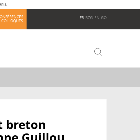
ania
ONFÉRENCES
FR
BZG
EN
GO
 COLLOQUES
t breton
nne Guillou