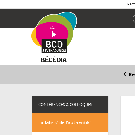
Retro
Aller
au
contenu
principal
Re
CONFÉRENCES & COLLOQUES
La fabrik’ de l’authentik’