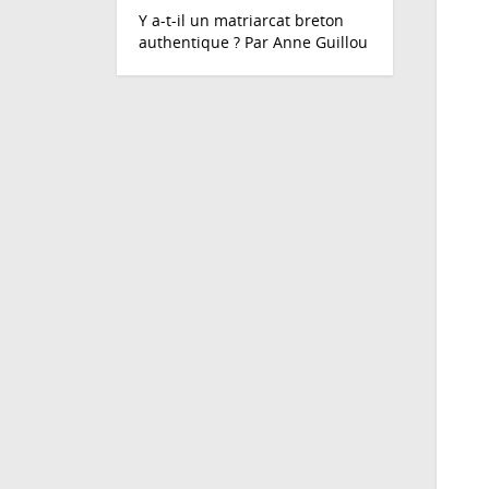
Y a-t-il un matriarcat breton
authentique ? Par Anne Guillou
Y
a-
t-
il
un
ma
br
au
?
Pa
An