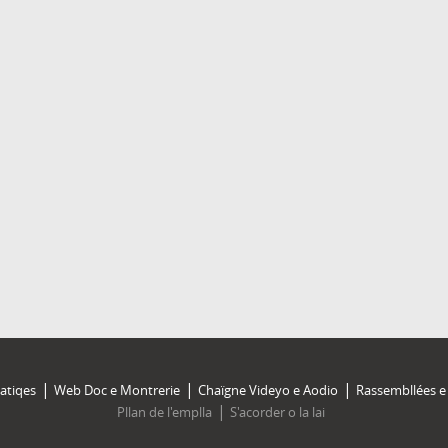
atiqes
Web Doc e Montrerie
Chaïgne Videyo e Aodio
Rassembllées e 
Pllan de l'emplla
S'acorder o la lai