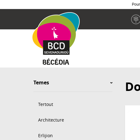
Pour
Skip
to
main
content
Do
Temes
Tertout
Architecture
Erlijion