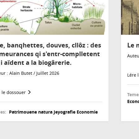
e, banqhettes, douves, cllôz : des
Le 
meurances qi s'entr-complletent
Auteur
i aïdent a la biogârerie.
ur : Alain Butet / Juïllet 2026
Lére 
e le dossouer
Teme
Econ
es:
Patrimouene natura
Jeyografie
Economie