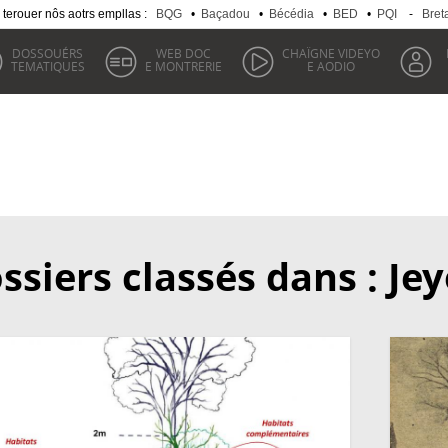
 terouer nôs aotrs empllas :
BQG
•
Baçadou
•
Bécédia
•
BED
•
PQI
-
Bret
DOSSOUÉRS
WEB DOC
CHAÏGNE VIDEYO
TEMATIQUES
E MONTRERIE
E AODIO
ssiers classés dans : Jey