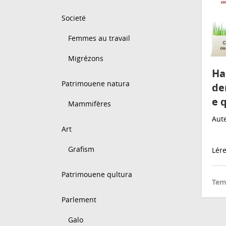
Societë
Femmes au travail
Migrézons
Ha
Patrimouene natura
de
e q
Mammifères
Aute
Art
Grafism
Lér
Patrimouene qultura
Tem
Parlement
Galo