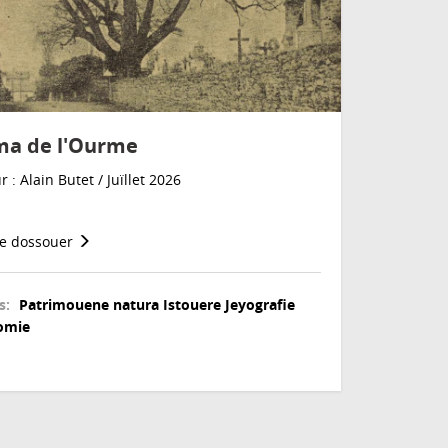
ma de l'Ourme
 : Alain Butet / Juïllet 2026
le dossouer
s:
Patrimouene natura
Istouere
Jeyografie
omie