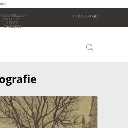
ania
RASSEMBLLÉES-
FR
BZG
EN
GO
PRECHERIES
E ENTR-
CAOZERIES
ografie