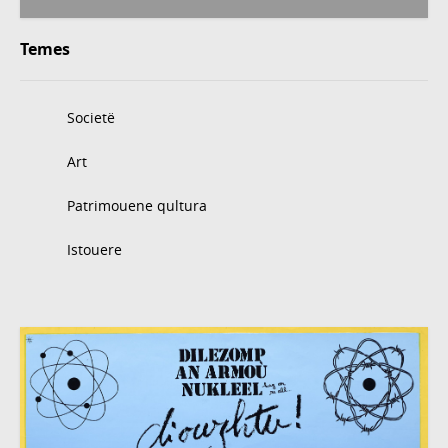
Temes
Societë
Art
Patrimouene qultura
Istouere