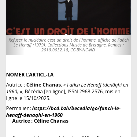
e c'est un droit de l'homme, affiche de Fañch
Pasqua connection, 
. Collections Musée de Bretagne, Rennes :
Rasserreries Muzë de Bert
010.0032.18, CC-BY-NC-ND.
NOMER L’ARTICL-LA
Autrice :
Céline Chanas
, «
Fañch Le Henaff (denâqhi en
1960)
», Bécédia [en ligne], ISSN 2968-2576, mis en
ligne le 15/10/2025.
Permalien:
https://bcd.bzh/becedia/go/fanch-le-
henaff-denaqhi-en-1960
Autrice :
Céline Chanas