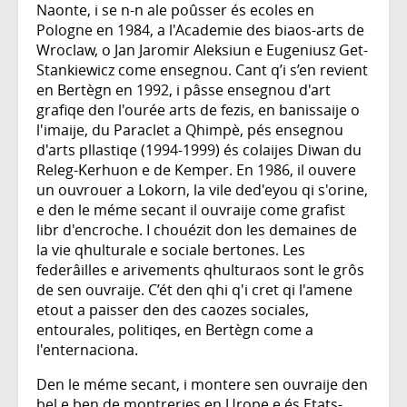
Naonte, i se n-n ale poûsser és ecoles en
Pologne en 1984, a l'Academie des biaos-arts de
Wroclaw, o Jan Jaromir Aleksiun e Eugeniusz Get-
Stankiewicz come ensegnou. Cant q’i s’en revient
en Bertègn en 1992, i pâsse ensegnou d'art
grafiqe den l'ourée arts de fezis, en banissaije o
l'imaije, du Paraclet a Qhimpè, pés ensegnou
d'arts pllastiqe (1994-1999) és colaijes Diwan du
Releg-Kerhuon e de Kemper. En 1986, il ouvere
un ouvrouer a Lokorn, la vile ded'eyou qi s'orine,
e den le méme secant il ouvraije come grafist
libr d'encroche. I chouézit don les demaines de
la vie qhulturale e sociale bertones. Les
federâilles e arivements qhulturaos sont le grôs
de sen ouvraije. C’ét den qhi q'i cret qi l'amene
etout a paisser den des caozes sociales,
entourales, politiqes, en Bertègn come a
l'enternaciona.
Den le méme secant, i montere sen ouvraije den
bel e ben de montreries en Urope e és Etats-