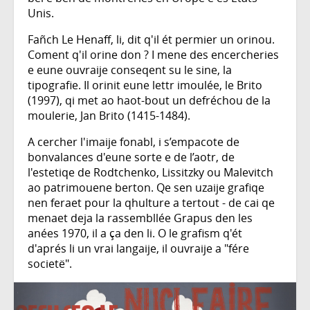
Unis.
Fañch Le Henaff, li, dit q'il ét permier un orinou.
Coment q'il orine don ? I mene des encercheries
e eune ouvraije conseqent su le sine, la
tipografie. Il orinit eune lettr imoulée, le Brito
(1997), qi met ao haot-bout un defréchou de la
moulerie, Jan Brito (1415-1484).
A cercher l'imaije fonabl, i s’empacote de
bonvalances d'eune sorte e de l’aotr, de
l'estetiqe de Rodtchenko, Lissitzky ou Malevitch
ao patrimouene berton. Qe sen uzaije grafiqe
nen feraet pour la qhulture a tertout - de cai qe
menaet deja la rassembllée Grapus den les
anées 1970, il a ça den li. O le grafism q'ét
d'aprés li un vrai langaije, il ouvraije a "fére
societë".