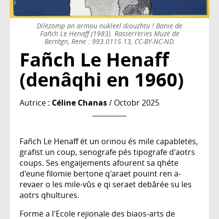
Dilezomp an armou nukleel diouzhtu ! Banie de
Fañch Le Henaff (1983). Rasserreries Muzë de
Bertègn, Rene : 993.0115.13, CC-BY-NC-ND.
Fañch Le Henaff
(denâqhi en 1960)
Autrice :
Céline Chanas
/ Octobr 2025
Fañch Le Henaff ét un orinou és mile capabletës,
grafist un coup, senografe pés tipografe d'aotrs
coups. Ses engaijements afourent sa qhéte
d'eune filomie bertone q'araet pouint ren a-
revaer o les mile-vûs e qi seraet debârée su les
aotrs qhultures.
Formë a l'Ecole rejionale des biaos-arts de