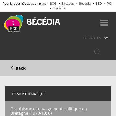
Pour terouer nôs aotrs empllas :
BQG
•
Baçadou
•
Bécédia
•
BED
•
PQI
-
Bretania
Skip
to
Toggl
main
navig
content
FR
BZG
EN
GO
Back
DOSSIER THÉMATIQUE
Graphisme et engagement politique en
Bretagne (1970-1990)