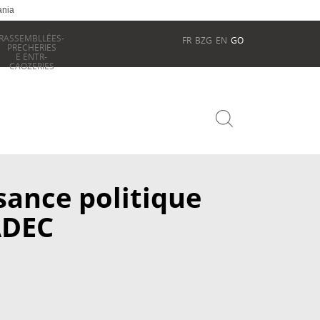
ania
RASSEMBLLÉES-
FR
BZG
EN
GO
PRECHERIES
E ENTR-
CAOZERIES
ssance politique
ADEC