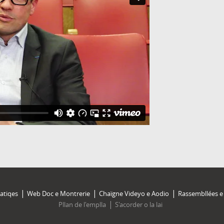
atiqes
Web Doc e Montrerie
Chaïgne Videyo e Aodio
Rassembllées e 
Pllan de l'emplla
S'acorder o la lai