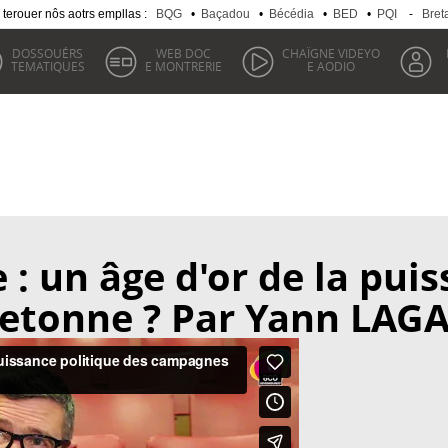
 terouer nôs aotrs empllas :
BQG
•
Baçadou
•
Bécédia
•
BED
•
PQI
-
Bret
DOSSOUÉRS
WEB DOC
CHAÏGNE VIDEYO
TEMATIQUES
E MONTRERIE
E AODIO
 : un âge d'or de la pui
etonne ? Par Yann LAG