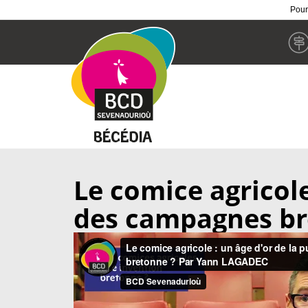
Pour
Skip
to
main
content
Le comice agricole
des campagnes br