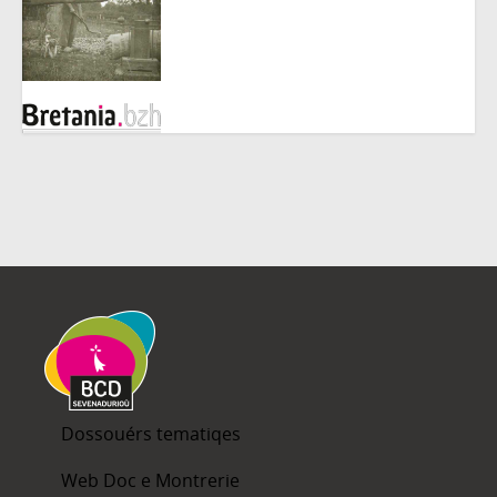
Dossouérs tematiqes
Web Doc e Montrerie