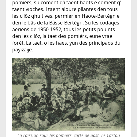
pomiérs, su coment q'i taent haots e coment q'i
taent vioches. I taent aloure pllantës den tous
les cllôz qhultivës, permier en Haote-Bertègn e
den le bâs de la Bâsse-Bertègn. Su les codaqes
aeriens de 1950-1952, tous les petits pouints
den les cllôz, la taet des pomiérs, eune vrae
forét. La taet, o les haes, yun des principaos du
payizaije.
La raission sour les pomiérs, carte de post. Le Carton