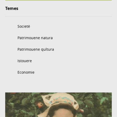
Temes
Societë
Patrimouene natura
Patrimouene qultura
Istouere
Economie