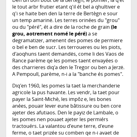
Den un bon bout de la Bertègn, le pomier, la q'ét
le tout arbr frutier etant q'il ét bel a qhultiver e
q'i se haite ben den la terre de Bertègn e sour
un temp amarinë. Les terres orinées du "grou"
ou du "péré", ét a dire de la roche de grain
(le
grou, aotrement nomé le péré)
a se
degramatizer, amenent des pomes de permiere
o bel e ben de sucr. Les terroueres ou les piots,
d'aoqhuns taent demandës, come li des Vaos de
Rance parème qe les pomes taent envayées o
des charrieres diq'a den le Tregor ou ben a Jerzë.
A Pempoull, parème, n-i a la "banche és pomes".
Diq'en 1960, les pomes la taet la merchanderie
agricole la pus havante. Les vendr, la taet pour
payer la Saint-Michè, les impôz e, les bones
anées, pouair lever eune bâtissure ou ben core
ajeter des afutiaos. Den le payiz de Lambale, o
les pomes nen pouaet ajeter les permiérs
tractouérs. La valantou d'eune terre, d'eune
ferme, o taet prizée su comben qe n-i avaet de