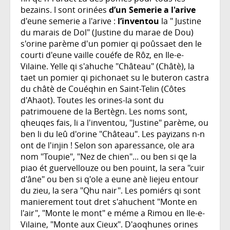
bezains. I sont orinées
d’un Semerie a l'arive
d'eune semerie a l'arive :
l’inventou
la " Justine
du marais de Dol" (Justine du marae de Dou)
s'orine parème d'un pomier qi poûssaet den le
courti d'eune vaille couéfe de Rôz, en Ile-e-
Vilaine. Yelle qi s'ahuche "Château" (Châtè), la
taet un pomier qi pichonaet su le buteron castra
du châtè de Couéqhin en Saint-Telin (Côtes
d'Ahaot). Toutes les orines-la sont du
patrimouene de la Bertègn. Les noms sont,
qheuqes fais, li a l'inventou, "Justine" parème, ou
ben li du leû d'orine "Château". Les payizans n-n
ont de l'injin ! Selon son aparessance, ole ara
nom "Toupie", "Nez de chien"... ou ben si qe la
piao ét guervellouze ou ben pouint, la sera "cuir
d'âne" ou ben si q'ole a eune anè liejeu entour
du zieu, la sera "Qhu nair". Les pomiérs qi sont
manierement tout dret s'ahuchent "Monte en
l'air", "Monte le mont" e méme a Rimou en Ile-e-
Vilaine, "Monte aux Cieux". D'aoqhunes orines