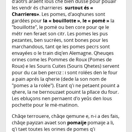
d'aotrs araent lous chè bien dusse pour pouair
les vendr és charrieres
surtout és «
Charrieres»
. Les pomes, d'aoqhunes sont
gardées pour
la « bouillotte »
,
le « pomë »
la
"bouillotte", le pomë ou ben core pour qe le
métr nen feraet son citr. Les pomes les pus
pezantes, ben sucrées, sont bones pour les
marchandous, tant qe les pomes pecrs sont
envayées o le train diq'en Alemagne. Qheuqes
orines come les Pommes de Roux (Pomes de
Roux) e les Souris Cuites (Souris Qhetes) servent
pour du cai ben perciz : i sont rolées den le four
a pain aprés la qherie (dede la son nom de
"pomes a la rolée"). Etant q'i ne petaent pouint a
qhere, la ne bernouzaet pouint la pllace du four.
Les ebluçons nen pernaent d'o yeûs den lous
pochette pour le më-matinon.
Châqe terrouere, châqe qemune e, n-i a des fais,
châqe payizan avaet son
pomaije
pomaije a li,
q'i taet toutes les orines de pomes q'i