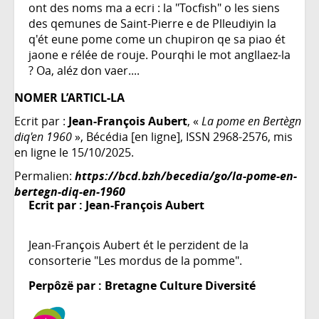
ont des noms ma a ecri : la "Tocfish" o les siens
des qemunes de Saint-Pierre e de Plleudiyin la
q'ét eune pome come un chupiron qe sa piao ét
jaone e rélée de rouje. Pourqhi le mot angllaez-la
? Oa, aléz don vaer....
NOMER L’ARTICL-LA
Ecrit par :
Jean-François Aubert
, «
La pome en Bertègn
diq'en 1960
», Bécédia [en ligne], ISSN 2968-2576, mis
en ligne le 15/10/2025.
Permalien:
https://bcd.bzh/becedia/go/la-pome-en-
bertegn-diq-en-1960
Ecrit par :
Jean-François Aubert
Jean-François Aubert ét le perzident de la
consorterie "Les mordus de la pomme".
Perpôzë par : Bretagne Culture Diversité