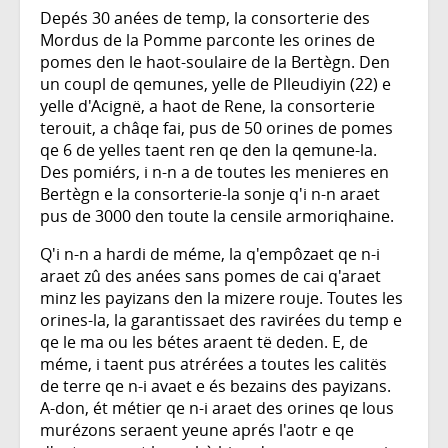
Depés 30 anées de temp, la consorterie des
Mordus de la Pomme parconte les orines de
pomes den le haot-soulaire de la Bertègn. Den
un coupl de qemunes, yelle de Plleudiyin (22) e
yelle d'Acignë, a haot de Rene, la consorterie
terouit, a châqe fai, pus de 50 orines de pomes
qe 6 de yelles taent ren qe den la qemune-la.
Des pomiérs, i n-n a de toutes les menieres en
Bertègn e la consorterie-la sonje q'i n-n araet
pus de 3000 den toute la censile armoriqhaine.
Q'i n-n a hardi de méme, la q'empôzaet qe n-i
araet zû des anées sans pomes de cai q'araet
minz les payizans den la mizere rouje. Toutes les
orines-la, la garantissaet des ravirées du temp e
qe le ma ou les bétes araent të deden. E, de
méme, i taent pus atrérées a toutes les calitës
de terre qe n-i avaet e és bezains des payizans.
A-don, ét métier qe n-i araet des orines qe lous
murézons seraent yeune aprés l'aotr e qe