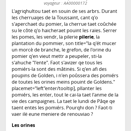
voyageur : AA00000172
L'agriqhultou taet en souin de ses arbrs. Durant
les cherruaijes de la Toussaint, cant q'o
s'aperchaet du pomier, la cherrue taet coûchée
su le côtë q'o haicheraet pouint les raïes. Serrer
les pomes, les vendr, la pilerie
pilerie
, la
plantation du pommier, son title="la q'ét mucer
un morcè de branche, le grefon, de l'orine du
pomier q'en vieut mettr a peupeler, sti-la
s'ahuche "l'ente". Faot s'avizer qe tous les
pomiérs-la sont des mâtinës. Si q'en afi des
poupins de Golden, i n'en poûssera des pomiérs
de toutes les orines meins pouint de Goldens."
placemet="left"enter/tooltip], pllanter les
pomiérs, les enter, tout le cai-la taet l'anme de la
vie des campaignes. La taet le lundi de Pâqe qe
taent entës les pomiérs. Pourqhi don ? Faot-ti
vaer ilë eune meniere de renouviao ?
Les orines