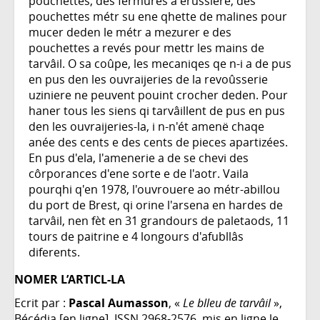
pouchettes, des fermures a erussiere, des
pouchettes métr su ene qhette de malines pour
mucer deden le métr a mezurer e des
pouchettes a revés pour mettr les mains de
tarvâil. O sa coûpe, les mecaniqes qe n-i a de pus
en pus den les ouvraijeries de la revoûsserie
uziniere ne peuvent pouint crocher deden. Pour
haner tous les siens qi tarvâillent de pus en pus
den les ouvraijeries-la, i n-n'ét amenë chaqe
anée des cents e des cents de pieces apartizées.
En pus d'ela, l'amenerie a de se chevi des
côrporances d'ene sorte e de l'aotr. Vaila
pourqhi q'en 1978, l'ouvrouere ao métr-abillou
du port de Brest, qi orine l'arsena en hardes de
tarvâil, nen fèt en 31 grandours de paletaods, 11
tours de paitrine e 4 longours d'afubllâs
diferents.
NOMER L’ARTICL-LA
Ecrit par :
Pascal Aumasson
, «
Le blleu de tarvâil
»,
Bécédia [en ligne], ISSN 2968-2576, mis en ligne le