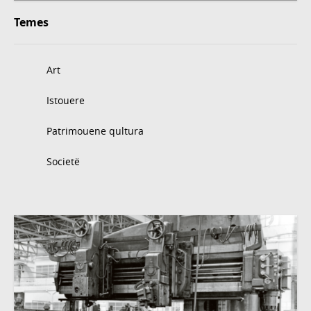
Temes
Art
Istouere
Patrimouene qultura
Societë