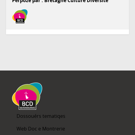
Perpôzë par : Bretagne Culture Diversité
Dossouérs tematiqes
Web Doc e Montrerie