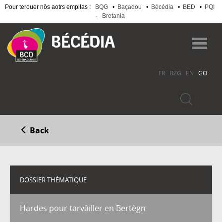
Pour terouer nôs aotrs empllas :
BQG
•
Baçadou
•
Bécédia
•
BED
•
PQI
-
Bretania
Skip
to
Toggl
main
navig
content
FR
BZG
EN
GO
Back
DOSSIER THÉMATIQUE
Hardes pour tarvâiller en Bertègn