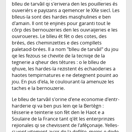
blleu de tarvâil qi s'erivera den les pouilleries és
ouveriérs e payizans a qemencer le XXe siecl. Les
blleus-la sont des hardes masqhulines e ben
d'amain. Il ont të enjinës pour garanti tout le
côrp des bernouzeries den les ouvraijeries e les
ouvroueres. Le blleu ét fèt o des cotes, des
brées, des cheminzettes e des compllets
paletaod-brées. Il a nom "blleu de tarvâil" du jou
qe les fezous se chevite de la tecniqe de la
tegnerie a qheur des tétures : o le blleu de
qhuve, les hardes-la rezistent és echaoderies a
haotes tempirnatures e ne detegnent pouint ao
jou. En pus d'ela, le coulourant-la amenuze les
taches e la bernouzerie.
Le blleu de tarvâil s'orine d'ene economie d'entr-
harderie qi va ben pus lein qe la Bertègn :
tésserie e teinterie son fèt den le Haot e a
Soulaire de la France tant q'ét les enterprinzes
rejionales qi se chevissent de l'aféçonaije. Yelles-
ci vont vitement avair de la deféte, meins e dede