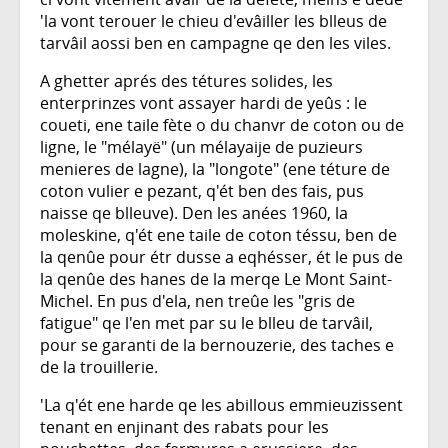
'la vont terouer le chieu d'evâiller les blleus de
tarvâil aossi ben en campagne qe den les viles.
A ghetter aprés des tétures solides, les
enterprinzes vont assayer hardi de yeûs : le
coueti, ene taile fète o du chanvr de coton ou de
ligne, le "mélayë" (un mélayaije de puzieurs
menieres de lagne), la "longote" (ene téture de
coton vulier e pezant, q'ét ben des fais, pus
naisse qe blleuve). Den les anées 1960, la
moleskine, q'ét ene taile de coton téssu, ben de
la qenûe pour étr dusse a eqhésser, ét le pus de
la qenûe des hanes de la merqe Le Mont Saint-
Michel. En pus d'ela, nen treûe les "gris de
fatigue" qe l'en met par su le blleu de tarvâil,
pour se garanti de la bernouzerie, des taches e
de la trouillerie.
'La q'ét ene harde qe les abillous emmieuzissent
tenant en enjinant des rabats pour les