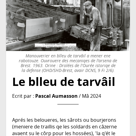
Manouverier en blleu de tarvâil a mener ene
rabotouze. Ouvrouere des mecaniqes de l'arsena de
Brest. 1963. Orine : Drolées de l'Ourée istoriqe de
la defense (OHD/SHD-Brest, avair DCNS, 9 Fi 2/6).
Le blleu de tarvâil
Ecrit par :
Pascal Aumasson
/ Mâ 2024
Aprés les beloueres, les sârots ou bourjerons
(meniere de traillis qe les soldards en câzerne
avaent su le côrp pour les hossées), 'la q'ét le