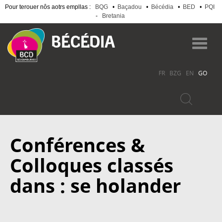
Pour terouer nôs aotrs empllas :
BQG
•
Baçadou
•
Bécédia
•
BED
•
PQI
-
Bretania
Skip
to
Toggl
main
navig
content
FR
BZG
EN
GO
Conférences &
Colloques classés
dans : se holander