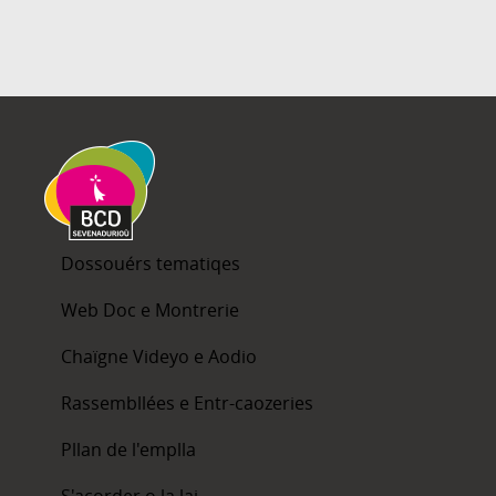
Dossouérs tematiqes
Web Doc e Montrerie
Chaïgne Videyo e Aodio
Rassembllées e Entr-caozeries
Pllan de l'emplla
S'acorder o la lai