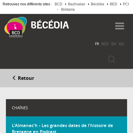
Retrouvez nos différents sites :
BCD
•
Bazhvalan
•
Bécédia
•
BED
•
PCI
-
Bretania
Aller
au
Toggl
contenu
navig
principal
FR
BZG
EN
GO
Retour
CHAÎNES
L'Almanac'h - Les grandes dates de l'histoire de
Bretagne en Podcast