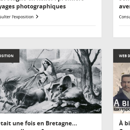
yages photographiques
ave
ulter l'exposition
Consu
OSITION
WEB 
était une fois en Bretagne...
À b