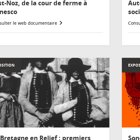
st-Noz, de la cour de ferme à
Aut
Unesco
soc
sulter le web documentaire
Consu
OSITION
EXPOS
 Bretagne en Relief : premiers
Son