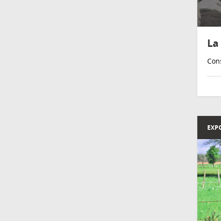
La
Cons
EXP