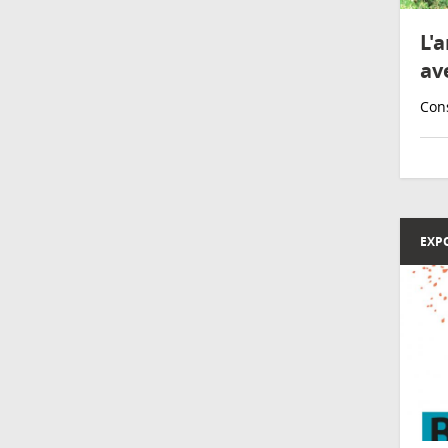
L'
av
Cons
EXP