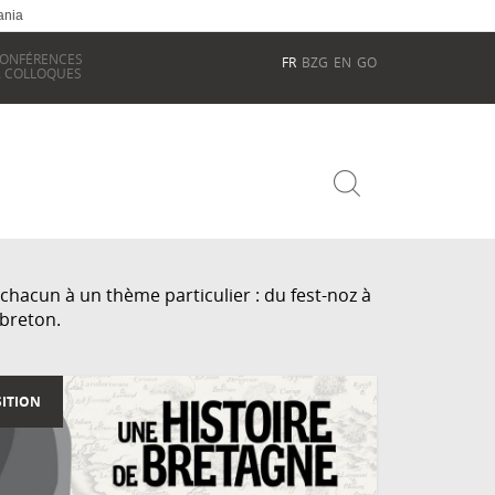
ania
ONFÉRENCES
FR
BZG
EN
GO
 COLLOQUES
hacun à un thème particulier : du fest-noz à
 breton.
ITION