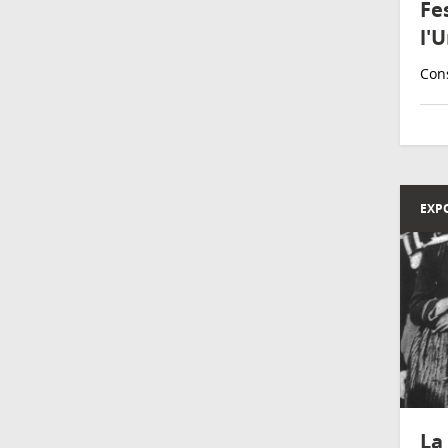
Fe
l'
Con
EXP
La