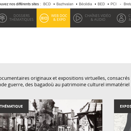
uvez nos différents sites :
BCD
•
Bazhvalan
•
Bécédia
•
BED
•
PCI
-
Bret
DOSSIERS
WEB DOC
CHAÎNES VIDÉO
C
THÉMATIQUES
& EXPO
& AUDIO
&
umentaires originaux et expositions virtuelles, consacrés c
nde guerre, des bagadoù au patrimoine culturel immatériel
 THÉMATIQUE
EXPOS