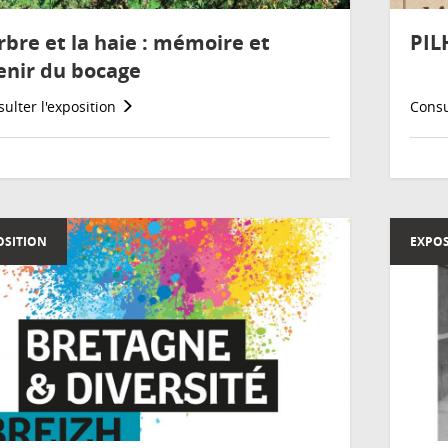
arbre et la haie : mémoire et
PIL
enir du bocage
ulter l'exposition
Consu
OSITION
EXPOS