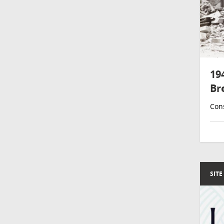
194
Br
Cons
SITE