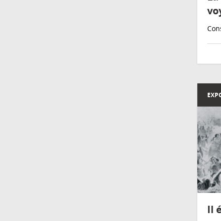
vo
Cons
EXP
Il 