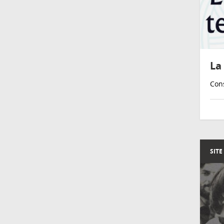
La
Cons
SITE