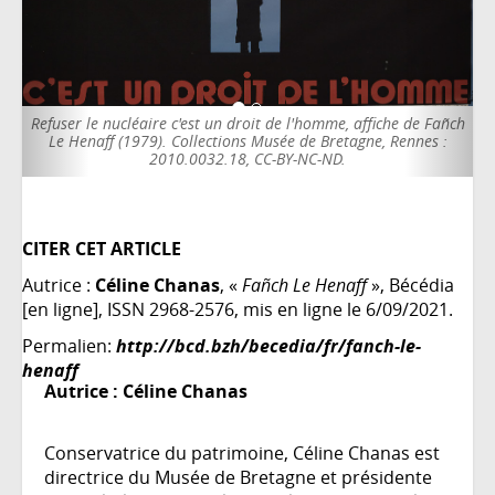
 nucléaire c'est un droit de l'homme, affiche de Fañch
Pasqua conne
f (1979). Collections Musée de Bretagne, Rennes :
Collections Musée
2010.0032.18, CC-BY-NC-ND.
CITER CET ARTICLE
Autrice :
Céline Chanas
, «
Fañch Le Henaff
», Bécédia
[en ligne], ISSN 2968-2576, mis en ligne le 6/09/2021.
Permalien:
http://bcd.bzh/becedia/fr/fanch-le-
henaff
Autrice :
Céline Chanas
Conservatrice du patrimoine, Céline Chanas est
directrice du Musée de Bretagne et présidente