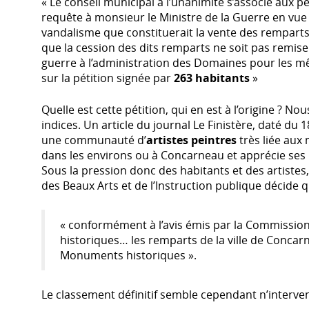
« Le conseil municipal à l’unanimité s’associe aux pé
requête à monsieur le Ministre de la Guerre en vue 
vandalisme que constituerait la vente des remparts
que la cession des dits remparts ne soit pas remis
guerre à l’administration des Domaines pour les 
sur la pétition signée par
263 habitants
»
Quelle est cette pétition, qui en est à l’origine ? No
indices. Un article du journal Le Finistère, daté du 1
une communauté d’
artistes peintres
très liée aux 
dans les environs ou à Concarneau et apprécie ses 
Sous la pression donc des habitants et des artistes, 
des Beaux Arts et de l’Instruction publique décide 
« conformément à l’avis émis par la Commissi
historiques… les remparts de la ville de Concar
Monuments historiques ».
Le classement définitif semble cependant n’interven