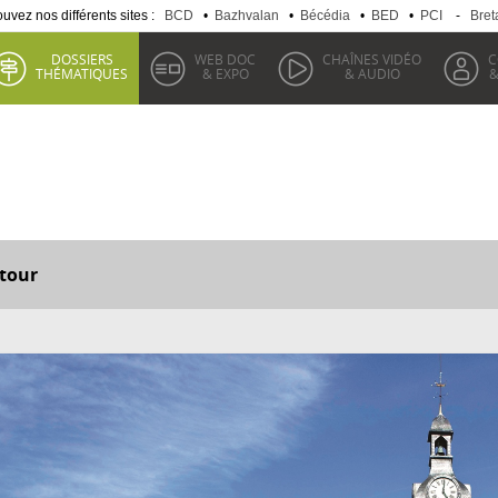
uvez nos différents sites :
BCD
•
Bazhvalan
•
Bécédia
•
BED
•
PCI
-
Bret
DOSSIERS
WEB DOC
CHAÎNES VIDÉO
C
THÉMATIQUES
& EXPO
& AUDIO
&
tour