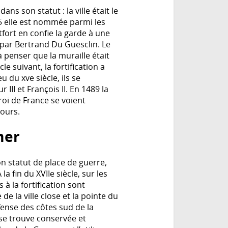
s son statut : la ville était le
55 elle est nommée parmi les
fort en confie la garde à une
 par Bertrand Du Guesclin. Le
à penser que la muraille était
e suivant, la fortification a
 du xve siècle, ils se
III et François II. En 1489 la
roi de France se voient
jours.
mer
n statut de place de guerre,
a fin du XVIIe siècle, sur les
 la fortification sont
de la ville close et la pointe du
éfense des côtes sud de la
 se trouve conservée et