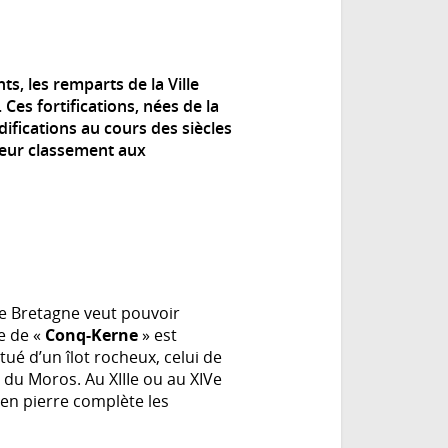
s, les remparts de la Ville
 Ces fortifications, nées de la
fications au cours des siècles
leur classement aux
de Bretagne veut pouvoir
re de «
Conq-Kerne
» est
ué d’un îlot rocheux, celui de
e du Moros. Au XIIIe ou au XIVe
 en pierre complète les