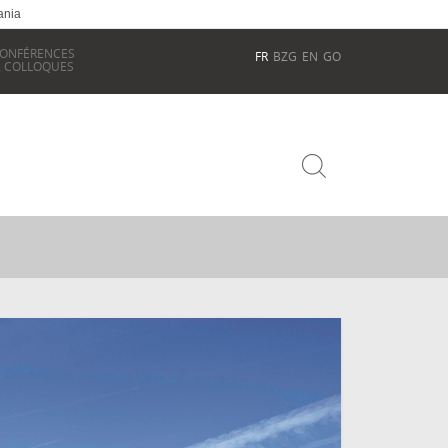
ania
ONFÉRENCES
FR
BZG
EN
GO
 COLLOQUES